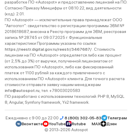
разработке ПО «Autospot» и предоставлению лицензий на ПО.
Согласно Приказу Минцифры от 08.10.22, вид деятельности
(код): 2.01.
ПО «Autospot» — исключительные права принадлежат ООО
"Автоспот": свидетельство о регистрации программы ЭВМ №
2018618687, внесена в Реестр программ для ЭВМ, реестровая
запись № 28745 от 09.07.2025 г. Функциональные
характеристики Программы указаны по ссылке:
https://reestr.digital.gov.ru/reestr/3467687/
. Стоимость
лицензии на ПО «Autospot» определяется либо как процент
(от 2,5% до 3%) от выручки, полученной лицензиатом от
использования ПО «Autospot», либо как фиксированный
платеж от 1100 рублей за каждого привлеченного с
использованием ПО «Autospot» клиента. Для точного расчета
стоимости отправьте заявку нашим менеджерам
info@autospot.ru
, тел. +78003020583
ПО разработано с использованием технологий: PHP 8, MySQL
8, Angular, Symfony framework, Yii2 framework.
Ежедневно с 9:00 до 22:00
8 (800) 302-05-83
Телеграм
Вконтакте
YouTube
Rutube
MAX
Дзен
© 2013–2026 Autospot