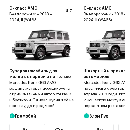
G-класс AMG
G-класс AMG
4.7
Внедорожник • 2018 –
Внедорожник • 2018 –
2024, II (W463)
2024, II (W463)
Суперавтомобиль для
Шикарный и проход
молодых парней и не только
автомобиль
Mercedes Benz G63 AMG –
Mercedes Benz G63 AM
машина, которая ассоциируется
поселился в моём гараж
с криминальными авторитетами
апреле 2019 года. Испо
и братками. Однако, купил я её не
юношескую мечту в акк
поэтому, да и род моей
перед днём рождения.
деятельности далёк от устава
много мнений, однако 
Громобой
Злой Пух
Г
З
непросто мира. Гелик был моей
лично понять суть этой
мечтой буквально с
Итак, миф первый: плох
подросткового возраста. Когда
шумоизоляция. Не знаю,