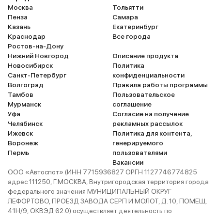
Москва
Тольятти
блокировка в межосевом
небольшой. Что не вызывает
Пенза
Самара
дифференциале. Не могу
сомнений – это проходи
Казань
Екатеринбург
наладить и всё, но как мне
Лучше, чем у Гелика я не
Краснодар
Все города
объясняли, схема их довольно
Заезжал на болота и ех
Ростов-на-Дону
сложная и не только у меня такие
мокрой грунтовке, думал
Нижний Новгород
Описание продукта
проблемы. Нужно разобраться.
Но нет, вытащил налегке
Новосибирск
Политика
Санкт-Петербург
конфиденциальности
Волгоград
Правила работы программы
Тамбов
Пользовательское
Мурманск
соглашение
Уфа
Согласие на получение
Челябинск
рекламных рассылок
Ижевск
Политика для контента,
Воронеж
генерируемого
Пермь
пользователями
Вакансии
ООО «Автоспот» (ИНН 7715936827 ОРГН 1127746774825
адрес 111250, Г.МОСКВА, Внутригородская территория города
федерального значения МУНИЦИПАЛЬНЫЙ ОКРУГ
ЛЕФОРТОВО, ПРОЕЗД ЗАВОДА СЕРП И МОЛОТ, Д. 10, ПОМЕЩ.
41Н/9, ОКВЭД 62.0) осуществляет деятельность по