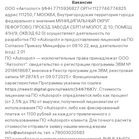
Вакансии
ООО «Автоспот» (ИНН 7715936827 ОРГН 1127746774825
адрес 111250, Г.МОСКВА, Внутригородская территория города
федерального значения МУНИЦИПАЛЬНЫЙ ОКРУГ
ЛЕФОРТОВО, ПРОЕЗД ЗАВОДА СЕРП И МОЛОТ, Д. 10, ПОМЕЩ.
41Н/9, ОКВЭД 62.0) осуществляет деятельность по
разработке ПО «Autospot» и предоставлению лицензий на ПО.
Согласно Приказу Минцифры от 08.10.22, вид деятельности
(код): 2.01.
ПО «Autospot» — исключительные права принадлежат ООО
"Автоспот": свидетельство о регистрации программы ЭВМ №
2018618687, внесена в Реестр программ для ЭВМ, реестровая
запись № 28745 от 09.07.2025 г. Функциональные
характеристики Программы указаны по ссылке:
https://reestr.digital.gov.ru/reestr/3467687/
. Стоимость
лицензии на ПО «Autospot» определяется либо как процент
(от 2,5% до 3%) от выручки, полученной лицензиатом от
использования ПО «Autospot», либо как фиксированный
платеж от 1100 рублей за каждого привлеченного с
использованием ПО «Autospot» клиента. Для точного расчета
стоимости отправьте заявку нашим менеджерам
info@autospot.ru
, тел. +78003020583
ПО разработано с использованием технологий: PHP 8, MySQL