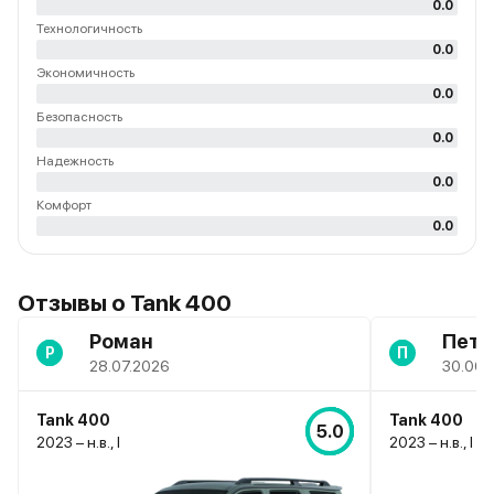
0.0
Технологичность
0.0
Экономичность
0.0
Безопасность
0.0
Надежность
0.0
Комфорт
0.0
Отзывы о Tank 400
Роман
Петр
Р
П
28.07.2026
30.06.
Tank 400
Tank 400
5.0
2023 – н.в., I
2023 – н.в., I