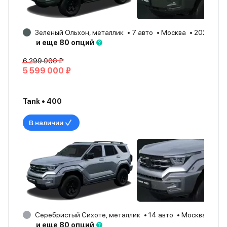
Зеленый Ольхон, металлик
7 авто
Москва
2026
и еще 80 опций
6 299 000 ₽
5 599 000 ₽
Tank • 400
В наличии
Серебристый Сихоте, металлик
14 авто
Москва
20
и еще 80 опций