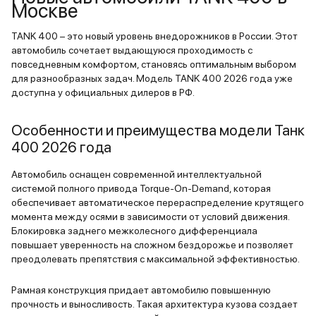
сразу - кожа, мягкие вставки,
характером
Москве
приятная подсветка. Сиденья
ради красоты. Если с
TANK 400 – это новый уровень внедорожников в России. Этот
удобные, на длинных дистанциях
шире, Tank
автомобиль сочетает выдающуюся проходимость с
не устаёшь, пассажиры не
оставляет 
повседневным комфортом, становясь оптимальным выбором
жалуются. Задний ряд
цельного а
для разнообразных задач. Модель TANK 400 2026 года уже
просторный, трое взрослых
пытается у
доступна у официальных дилеров в РФ.
помещаются без проблем. Из
зато в сум
минусов: русификацию
комфорт, н
Особенности и преимущества модели Танк
мультимедиа местами можно
ощущение, 
400 2026 года
доработать на мой взгляд.
годы. Для 
серьёзный 
Автомобиль оснащен современной интеллектуальной
системой полного привода Torque-On-Demand, которая
показухи, 
обеспечивает автоматическое перераспределение крутящего
момента между осями в зависимости от условий движения.
Блокировка заднего межколесного дифференциала
повышает уверенность на сложном бездорожье и позволяет
преодолевать препятствия с максимальной эффективностью.
Рамная конструкция придает автомобилю повышенную
прочность и выносливость. Такая архитектура кузова создает