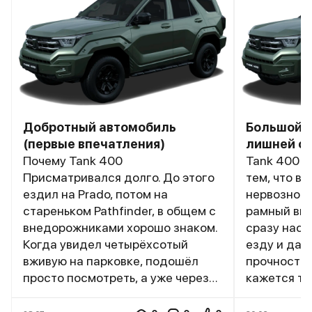
Добротный автомобиль
Большой, 
(первые впечатления)
лишней с
Почему Tank 400
Tank 400 P
Присматривался долго. До этого
тем, что в 
ездил на Prado, потом на
нервозност
стареньком Pathfinder, в общем с
рамный вн
внедорожниками хорошо знаком.
сразу наст
Когда увидел четырёхсотый
езду и да
вживую на парковке, подошёл
прочности.
просто посмотреть, а уже через
кажется тя
неделю был у дилера. Внешний
на трассе 
вид устроил, живьём машина
без суеты. 