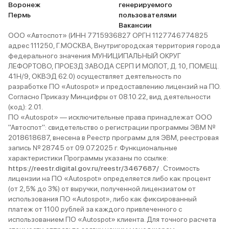
Воронеж
генерируемого
Пермь
пользователями
Вакансии
ООО «Автоспот» (ИНН 7715936827 ОРГН 1127746774825
адрес 111250, Г.МОСКВА, Внутригородская территория города
федерального значения МУНИЦИПАЛЬНЫЙ ОКРУГ
ЛЕФОРТОВО, ПРОЕЗД ЗАВОДА СЕРП И МОЛОТ, Д. 10, ПОМЕЩ.
41Н/9, ОКВЭД 62.0) осуществляет деятельность по
разработке ПО «Autospot» и предоставлению лицензий на ПО.
Согласно Приказу Минцифры от 08.10.22, вид деятельности
(код): 2.01.
ПО «Autospot» — исключительные права принадлежат ООО
"Автоспот": свидетельство о регистрации программы ЭВМ №
2018618687, внесена в Реестр программ для ЭВМ, реестровая
запись № 28745 от 09.07.2025 г. Функциональные
характеристики Программы указаны по ссылке:
https://reestr.digital.gov.ru/reestr/3467687/
. Стоимость
лицензии на ПО «Autospot» определяется либо как процент
(от 2,5% до 3%) от выручки, полученной лицензиатом от
использования ПО «Autospot», либо как фиксированный
платеж от 1100 рублей за каждого привлеченного с
использованием ПО «Autospot» клиента. Для точного расчета