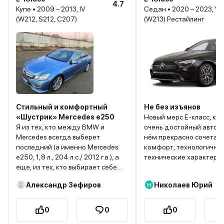
4.7
Купе • 2009 – 2013, IV
Седан • 2020 – 2023, V
(W212, S212, C207)
(W213) Рестайлинг
Стильный и комфортный
Не без изъянов
«Шустрик» Mercedes e250
Новый мерс Е-класс, ко
Я из тех, кто между BMW и
очень достойный автомо
Mercedes всегда выберет
нём прекрасно сочетаю
последний (а именно Mercedes
комфорт, технологичнос
e250, 1,8 л., 204 л.с./ 2012 г.в.), а
технические характерис
еще, из тех, кто выбирает себе
красота. Но в нём есть 
вещи по визуально-
недостатки, которые сл
Александр Зефиров
Николаев Юрий
Н
эмоциональному признаку,
раздражают. В нём нет
поэтому не ждите здесь
сидений в базе, только 
экспертное мнение о
дополнительная опция. 
0
0
0
технических характеристиках
был именно в такой