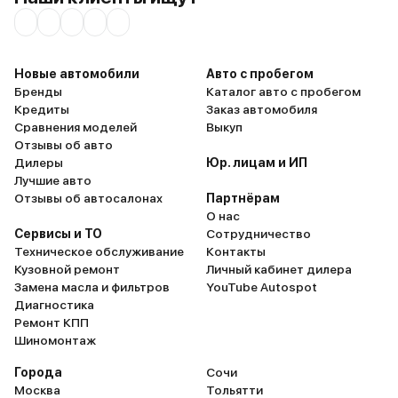
или как минимум всегда держите
салоне, вообще можно н
в багажнике лопату (меня это
даже на высокой скорос
спасло пару раз) Про парковку
разговаривать, не повыш
исключительно на ровной
Вообще же за полгода
Новые автомобили
Авто с пробегом
поверхности и так понятно,
эксплуатации никаких 
Бренды
Каталог авто с пробегом
преодоление бордюров без
недостатков не нашел.
Кредиты
Заказ автомобиля
последствий практически
Надежный, стильный, у
Сравнения моделей
Выкуп
немыслимо, даже для опытных
автомобиль на каждый 
Отзывы об авто
водителей) Авто был продан еще
Дилеры
Юр. лицам и ИП
в 2019 году, а положительные
Лучшие авто
эмоции от него до сих пор живы!
Отзывы об автосалонах
Партнёрам
p.s. на прямой шустрее чем bmw 3
О нас
серии)
Сервисы и ТО
Сотрудничество
Техническое обслуживание
Контакты
Кузовной ремонт
Личный кабинет дилера
Замена масла и фильтров
YouTube Autospot
Диагностика
Ремонт КПП
Шиномонтаж
Города
Сочи
Москва
Тольятти