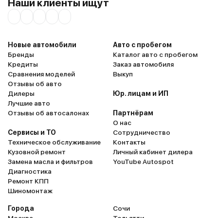
Наши клиенты ищут
выезжать за пределы МКАДа. Ну
Особенно радует тишин
или как минимум всегда держите
салоне, вообще можно н
в багажнике лопату (меня это
даже на высокой скорос
спасло пару раз) Про парковку
разговаривать, не повыш
исключительно на ровной
Вообще же за полгода
Новые автомобили
Авто с пробегом
поверхности и так понятно,
эксплуатации никаких 
Бренды
Каталог авто с пробегом
преодоление бордюров без
недостатков не нашел.
Кредиты
Заказ автомобиля
последствий практически
Надежный, стильный, у
Сравнения моделей
Выкуп
немыслимо, даже для опытных
автомобиль на каждый 
Отзывы об авто
водителей) Авто был продан еще
Дилеры
Юр. лицам и ИП
в 2019 году, а положительные
Лучшие авто
эмоции от него до сих пор живы!
Отзывы об автосалонах
Партнёрам
p.s. на прямой шустрее чем bmw 3
О нас
серии)
Сервисы и ТО
Сотрудничество
Техническое обслуживание
Контакты
Кузовной ремонт
Личный кабинет дилера
Замена масла и фильтров
YouTube Autospot
Диагностика
Ремонт КПП
Шиномонтаж
Города
Сочи
Москва
Тольятти