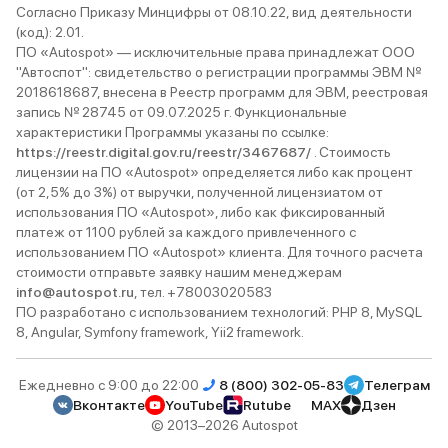
Согласно Приказу Минцифры от 08.10.22, вид деятельности
(код): 2.01.
ПО «Autospot» — исключительные права принадлежат ООО
"Автоспот": свидетельство о регистрации программы ЭВМ №
2018618687, внесена в Реестр программ для ЭВМ, реестровая
запись № 28745 от 09.07.2025 г. Функциональные
характеристики Программы указаны по ссылке:
https://reestr.digital.gov.ru/reestr/3467687/
. Стоимость
лицензии на ПО «Autospot» определяется либо как процент
(от 2,5% до 3%) от выручки, полученной лицензиатом от
использования ПО «Autospot», либо как фиксированный
платеж от 1100 рублей за каждого привлеченного с
использованием ПО «Autospot» клиента. Для точного расчета
стоимости отправьте заявку нашим менеджерам
info@autospot.ru
, тел. +78003020583
ПО разработано с использованием технологий: PHP 8, MySQL
8, Angular, Symfony framework, Yii2 framework.
Ежедневно с 9:00 до 22:00
8 (800) 302-05-83
Телеграм
Вконтакте
YouTube
Rutube
MAX
Дзен
© 2013–2026 Autospot