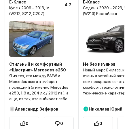
E-Класс
E-Класс
4.7
Купе • 2009 – 2013, IV
Седан • 2020 – 2023, V
(W212, S212, C207)
(W213) Рестайлинг
Стильный и комфортный
Не без изъянов
«Шустрик» Mercedes e250
Новый мерс Е-класс, ко
Я из тех, кто между BMW и
очень достойный автомо
Mercedes всегда выберет
нём прекрасно сочетаю
последний (а именно Mercedes
комфорт, технологичнос
e250, 1,8 л., 204 л.с./ 2012 г.в.), а
технические характерис
еще, из тех, кто выбирает себе
красота. Но в нём есть 
вещи по визуально-
недостатки, которые сл
Александр Зефиров
Николаев Юрий
Н
эмоциональному признаку,
раздражают. В нём нет
поэтому не ждите здесь
сидений в базе, только 
экспертное мнение о
дополнительная опция. 
0
0
0
технических характеристиках
был именно в такой