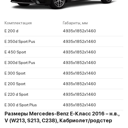
Комплектация
Габариты, мм
E 200 d
4935x1852x1460
E 350d Sport Pus
4935x1852x1460
E 450 Sport
4935x1852x1460
E 300d Sport Pus
4935x1852x1460
E 300 Sport
4935x1852x1460
E 200 Sport
4935x1852x1460
E 220 d Sport
4935x1852x1460
E 300 d Sport Plus
4935x1852x1460
Размеры Mercedes-Benz E-Класс 2016 – н.в.,
V (W213, S213, C238), Кабриолет/родстер