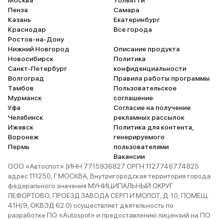
Пенза
Самара
Казань
Екатеринбург
Краснодар
Все города
Ростов-на-Дону
Нижний Новгород
Описание продукта
Новосибирск
Политика
Санкт-Петербург
конфиденциальности
Волгоград
Правила работы программы
Тамбов
Пользовательское
Мурманск
соглашение
Уфа
Согласие на получение
Челябинск
рекламных рассылок
Ижевск
Политика для контента,
Воронеж
генерируемого
Пермь
пользователями
Вакансии
ООО «Автоспот» (ИНН 7715936827 ОРГН 1127746774825
адрес 111250, Г.МОСКВА, Внутригородская территория города
федерального значения МУНИЦИПАЛЬНЫЙ ОКРУГ
ЛЕФОРТОВО, ПРОЕЗД ЗАВОДА СЕРП И МОЛОТ, Д. 10, ПОМЕЩ.
41Н/9, ОКВЭД 62.0) осуществляет деятельность по
разработке ПО «Autospot» и предоставлению лицензий на ПО.