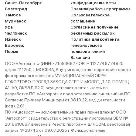
Санкт-Петербург
конфиденциальности
Волгоград
Правила работы программы
Тамбов
Пользовательское
Мурманск
соглашение
Уфа
Согласие на получение
Челябинск
рекламных рассылок
Ижевск
Политика для контента,
Воронеж
генерируемого
Пермь
пользователями
Вакансии
ООО «Автоспот» (ИНН 7715936827 ОРГН 1127746774825
адрес 111250, Г.МОСКВА, Внутригородская территория города
федерального значения МУНИЦИПАЛЬНЫЙ ОКРУГ
ЛЕФОРТОВО, ПРОЕЗД ЗАВОДА СЕРП И МОЛОТ, Д. 10, ПОМЕЩ.
41Н/9, ОКВЭД 62.0) осуществляет деятельность по
разработке ПО «Autospot» и предоставлению лицензий на ПО.
Согласно Приказу Минцифры от 08.10.22, вид деятельности
(код): 2.01.
ПО «Autospot» — исключительные права принадлежат ООО
"Автоспот": свидетельство о регистрации программы ЭВМ №
2018618687, внесена в Реестр программ для ЭВМ, реестровая
запись № 28745 от 09.07.2025 г. Функциональные