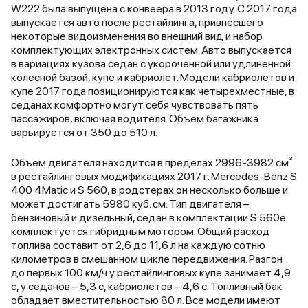
отношениях, но блин, тут даже
делающих эксплуатаци
W222 была выпущена с конвеера в 2013 году. С 2017 года
ручки настроек кресла крутить не
максимально комфортн
выпускается авто после рестайлинга, привнесшего
надо. Ты ему говоришь свой рост
Экстерьер поистине
некоторые видоизменения во внешний вид и набор
и вес, и он сам подстраивает
инновационный. Линии 
комплектующих электронных систем. Авто выпускается
кресло под твои габариты! Ну вот
чистые, всё обтекаемо и
в вариациях кузова седан с укороченной или удлиненной
даже не хочется писать, что я
перетекает одно в друг
колесной базой, купе и кабриолет. Модели кабриолетов и
доволен эской. Он вызывает
что хочется лишний раз
купе 2017 года позиционируются как четырехместные, в
восторг и какое-то удивление,
погладить такого краса
седанах комфортно могут себя чувствовать пять
граничащее с недоверием:
производителя узнаем, 
пассажиров, включая водителя. Объем багажника
правда ли это машина?!
седан построен на ново
варьируется от 350 до 510 л.
платформе, нежели пр
Внутри также всё сдела
Объем двигателя находится в пределах 2996-3982 см³
целью удивить водителя
в рестайлинговых модификациях 2017 г. Mercedes-Benz S
немудрено за такие де
400 4Matic и S 560, в родстерах он несколько больше и
Материалы - качествен
может достигать 5980 куб. см. Тип двигателя –
мультимедиа - современ
бензиновый и дизельный, седан в комплектации S 560e
общем, если есть лишни
комплектуется гибридным мотором. Общий расход
миллионы и жгучее жел
топлива составит от 2,6 до 11,6 л на каждую сотню
потратить, то велкам,
километров в смешанном цикле передвижения. Разгон
приобретайте этот Мер
до первых 100 км/ч у рестайлинговых купе занимает 4,9
с, у седанов – 5,3 с, кабриолетов – 4,6 с. Топливный бак
обладает вместительностью 80 л. Все модели имеют