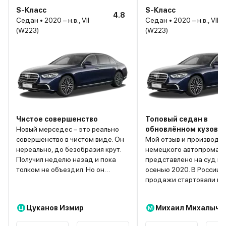
S-Класс
S-Класс
4.8
Седан • 2020 – н.в., VII
Седан • 2020 – н.в., VII
(W223)
(W223)
Чистое совершенство
Топовый седан в
Новый мерседес – это реально
обновлённом кузове
совершенство в чистом виде. Он
Мой отзыв и производс
нереально, до безобразия крут.
немецкого автопрома. А
Получил неделю назад и пока
представлено на суд пу
толком не объездил. Но он
осенью 2020. В России 
впечатляет нереально. Такой
продажи стартовали в 
чувство, что, садясь в машину
начале 2021. И вот этот
попадаешь в космический
представительского кл
Цуканов Измир
Михаил Михалыч
Ц
М
корабль! Наворотов – масса. О
мой. Не скрою, что пита
комфорте даже можно не
особенно нежные чувств