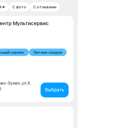
 4★
С фото
С отзывами
ентр Мультисервис
оший сервис
Летние скидки
Московская обл., г. Орехово-Зуево, ул. Красина, д. 4
0
Выбрать