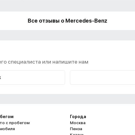
Все отзывы о Mercedes-Benz
го специалиста или напишите нам
к
обегом
Города
то с пробегом
Москва
омобиля
Пенза
Казань