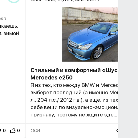
бка
ыкаешь.
м. зимой
Стильный и комфортный «Шустрик»
Mercedes e250
Я из тех, кто между BMW и Mercedes все
выберет последний (а именно Mercedes e
л., 204 л.с./ 2012 г.в.), а еще, из тех, кто 
себе вещи по визуально-эмоциональном
признаку, поэтому не ждите зде...
0
0
497
29.04