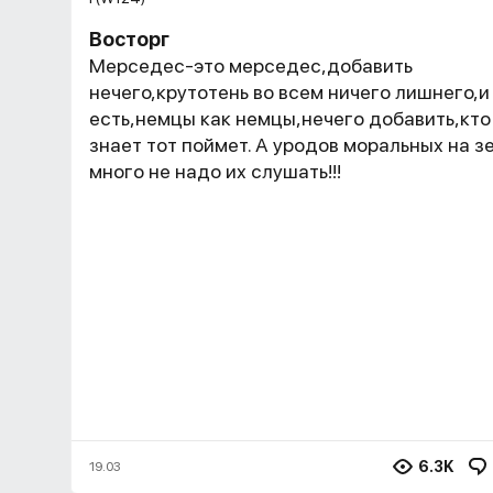
Восторг
Мерседес-это мерседес,добавить
нечего,крутотень во всем ничего лишнего,и
есть,немцы как немцы,нечего добавить,кто
знает тот поймет. А уродов моральных на з
много не надо их слушать!!!
6.3K
19.03