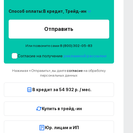
Способ оплаты:
В кредит,
Трейд-ин
Отправить
Или позвоните сами
8 (800) 302-05-83
Согласие на получение
рекламной рассылки
Нажимая «Отправить», вы даете
согласие
на обработку
персональных данных
В кредит за 54 932 р. / мес.
Купить в трейд-ин
Юр. лицам и ИП