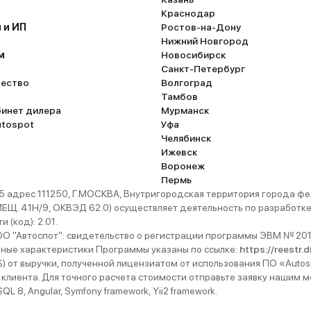
Краснодар
 и ИП
Ростов-на-Дону
Нижний Новгород
м
Новосибирск
Санкт-Петербург
ество
Волгоград
Тамбов
бинет дилера
Мурманск
utospot
Уфа
Челябинск
Ижевск
Воронеж
Пермь
 адрес 111250, Г.МОСКВА, Внутригородская территория города
. 41Н/9, ОКВЭД 62.0) осуществляет деятельность по разработке 
 (код): 2.01.
 "Автоспот": свидетельство о регистрации программы ЭВМ № 201
ьные характеристики Программы указаны по ссылке:
https://reestr.
%) от выручки, полученной лицензиатом от использования ПО «Autos
 клиента. Для точного расчета стоимости отправьте заявку нашим
 8, Angular, Symfony framework, Yii2 framework.