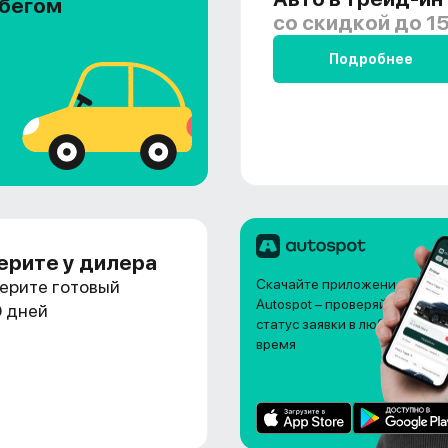
обегом
со скидкой
до 15
Подробнее
ерите у дилера
ерите готовый
Скачайте приложение
Autospot – проверяйте
0 дней
статус заявки в любое
время