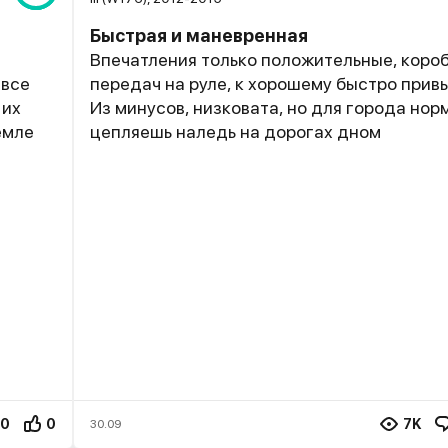
Быстрая и маневренная
Впечатления только положительные, коро
 все
передач на руле, к хорошему быстро прив
 их
Из минусов, низковата, но для города нор
емле
цепляешь наледь на дорогах дном
0
0
7K
30.09