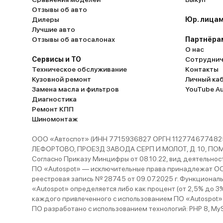
Отзывы об авто
Дилеры
Юр. лицам
Лучшие авто
Отзывы об автосалонах
Партнёра
О нас
Сервисы и ТО
Сотруднич
Техническое обслуживание
Контакты
Кузовной ремонт
Личный ка
Замена масла и фильтров
YouTube A
Диагностика
Ремонт КПП
Шиномонтаж
ООО «Автоспот» (ИНН 7715936827 ОРГН 1127746774825
ЛЕФОРТОВО, ПРОЕЗД ЗАВОДА СЕРП И МОЛОТ, Д. 10, ПОМЕЩ
Согласно Приказу Минцифры от 08.10.22, вид деятельности
ПО «Autospot» — исключительные права принадлежат ООО
реестровая запись № 28745 от 09.07.2025 г. Функционал
«Autospot» определяется либо как процент (от 2,5% до 3
каждого привлеченного с использованием ПО «Autospot»
ПО разработано с использованием технологий: PHP 8, MySQL