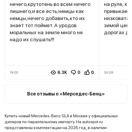
нечего,крутотень во всем ничего
на руле, к
лишнего,и все есть,немцы как
привыкаешь
немцы,нечего добавить,кто их
низковата,
знает тот поймет. А уродов
зимой цепл
моральных на земле много не
дорогах д
надо их слушать!!!
6.3K
0
0
19.03
30.09
Все отзывы о «Mерседес-Бенц»
Купить новый Mercedes-Benz GLA в Москве у официальных
дилеров по параллельному импорту. На autospot.ru
представлены комплектации на 2026 год, в наличии