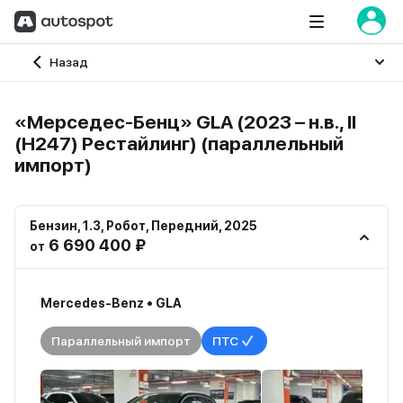
Главная
Назад
«Mерседес-Бенц» GLA (2023 – н.в., II
(H247) Рестайлинг) (параллельный
импорт)
Бензин
,
1.3
,
Робот
,
Передний
,
2025
6 690 400 ₽
от
Mercedes-Benz • GLA
Параллельный импорт
ПТС