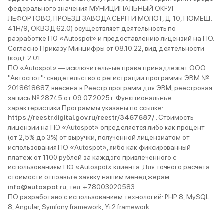
федерального значения МУНИЦИПАЛЬНЫЙ ОКРУГ
ЛЕФОРТОВО, ПРОЕЗД ЗАВОДА СЕРП И МОЛОТ, Д. 10, ПОМЕЩ.
41Н/9, ОКВЭД 62.0) осуществляет деятельность по
разработке ПО «Autospot» и предоставлению лицензий на ПО.
Согласно Приказу Минцифры от 08.10.22, вид деятельности
(код): 2.01.
ПО «Autospot» — исключительные права принадлежат ООО
"Автоспот": свидетельство о регистрации программы ЭВМ №
2018618687, внесена в Реестр программ для ЭВМ, реестровая
запись № 28745 от 09.07.2025 г. Функциональные
характеристики Программы указаны по ссылке:
https://reestr.digital.gov.ru/reestr/3467687/
. Стоимость
лицензии на ПО «Autospot» определяется либо как процент
(от 2,5% до 3%) от выручки, полученной лицензиатом от
использования ПО «Autospot», либо как фиксированный
платеж от 1100 рублей за каждого привлеченного с
использованием ПО «Autospot» клиента. Для точного расчета
стоимости отправьте заявку нашим менеджерам
info@autospot.ru
, тел. +78003020583
ПО разработано с использованием технологий: PHP 8, MySQL
8, Angular, Symfony framework, Yii2 framework.