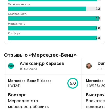
Экономичность
4.2
Безопасность
4.9
Надежность
4.8
Комфорт
4.8
Отзывы о
«Mерседес-Бенц»
Александр Карасев
Daria
19.03.2023
30.09.
Mercedes-Benz E-klasse
Mercedes-Be
5.0
I (W124)
III (W176), 201
Восторг
Быстрая и
Мерседес-это
Впечатлени
мерседес,добавить
положитель