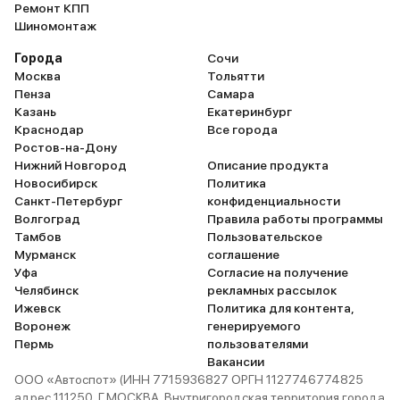
Ремонт КПП
Шиномонтаж
Города
Сочи
Москва
Тольятти
Пенза
Самара
Казань
Екатеринбург
Краснодар
Все города
Ростов-на-Дону
Нижний Новгород
Описание продукта
Новосибирск
Политика
Санкт-Петербург
конфиденциальности
Волгоград
Правила работы программы
Тамбов
Пользовательское
Мурманск
соглашение
Уфа
Согласие на получение
Челябинск
рекламных рассылок
Ижевск
Политика для контента,
Воронеж
генерируемого
Пермь
пользователями
Вакансии
ООО «Автоспот» (ИНН 7715936827 ОРГН 1127746774825
адрес 111250, Г.МОСКВА, Внутригородская территория города