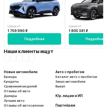
который отвез машину в
создает дополнительн
дилерский центр . Поменяли
комфорт. - зеркало зад
пружину по гарантии, еще
тонированное и в компл
скрипели двери , устранили скрип
тонировкой стекол ночн
дверей тоже по гарантии.
очень комфортна и гор
Безопастность Омоды вызвала у
более безопасна - не сл
Цена от
Цена от
меня огромные сомнения и я
встречные автомобили, 
1 759 990 ₽
1 805 341 ₽
решила ее продать .
грузовики сзади. - попробовала
функцию удержания в п
Подробнее
Подробнее
очень понравилась. - пр
езде сама включает/вы
Наши клиенты ищут
дальний свет, что очень
Вот бы еще мысли читал
включала поворотники)))
Наличие полного привод
Новые автомобили
Авто с пробегом
не пробовала). За 4 год
Бренды
Каталог авто с пробегом
искать кто меня подтол
Кредиты
Заказ автомобиля
выдернет на Кулрее. Дл
Сравнения моделей
Выкуп
это было большой пробл
Отзывы об авто
как девочке безумно нр
Дилеры
Юр. лицам и ИП
что машинка сама откр
Лучшие авто
закрывается когда я по
Отзывы об автосалонах
Партнёрам
отхожу. - штатный авто