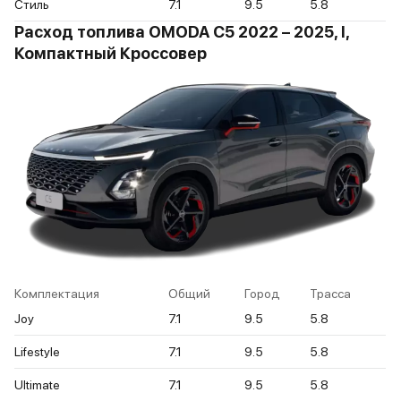
Стиль
7.1
9.5
5.8
Расход топлива OMODA C5 2022 – 2025, I,
Компактный Кроссовер
Комплектация
Общий
Город
Трасса
Joy
7.1
9.5
5.8
Lifestyle
7.1
9.5
5.8
Ultimate
7.1
9.5
5.8