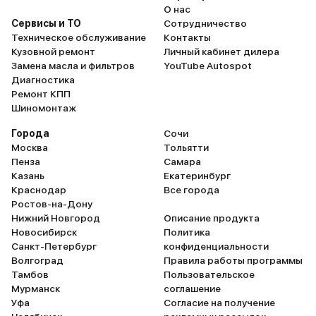
О нас
работает отлично можн
Сервисы и ТО
Сотрудничество
ставить дополнительны
Техническое обслуживание
Контакты
устройств. - очень нрави
Кузовной ремонт
Личный кабинет дилера
багажник открывается/
Замена масла и фильтров
YouTube Autospot
закрывается с кнопочки.
Диагностика
Кулрее открыть заснеж
Ремонт КПП
багажник чтоб достать
Шиномонтаж
для меня (довольно хру
было проблематично, та
Города
Сочи
закрыть его с тем же су
Москва
Тольятти
очень понимающее гол
Пенза
Самара
управление. На Кулрее 
Казань
Екатеринбург
внештатное ПО чтобы б
Краснодар
Все города
голосовое управление, н
Ростов-на-Дону
часто недопонимал. на
Нижний Новгород
Описание продукта
всё работает превосход
Новосибирск
Политика
разу не было недопони
Санкт-Петербург
конфиденциальности
Заметила, что я даже г
Волгоград
Правила работы программы
перестала. Езда на стол
Тамбов
Пользовательское
комфортна, что стало к
Мурманск
соглашение
что "весь мир подождет"
Уфа
Согласие на получение
на трассе попробовала,