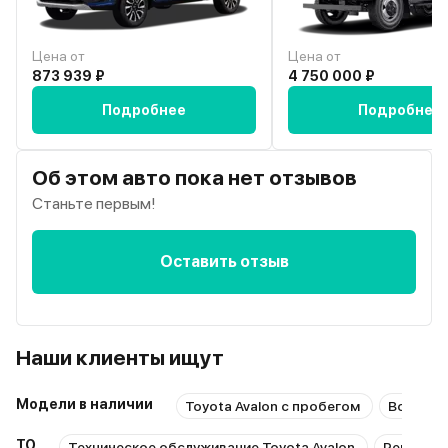
Цена от
Цена от
873 939 ₽
4 750 000 ₽
Подробнее
Подробнее
Об этом авто пока нет отзывов
Станьте первым!
Оставить отзыв
Наши клиенты ищут
Модели в наличии
Toyota Avalon с пробегом
Все мод
ТО
Техническое обслуживание Toyota Avalon
Ремонт T