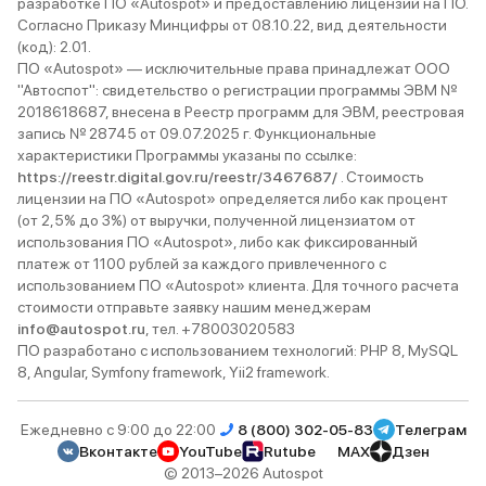
разработке ПО «Autospot» и предоставлению лицензий на ПО.
Согласно Приказу Минцифры от 08.10.22, вид деятельности
(код): 2.01.
ПО «Autospot» — исключительные права принадлежат ООО
"Автоспот": свидетельство о регистрации программы ЭВМ №
2018618687, внесена в Реестр программ для ЭВМ, реестровая
запись № 28745 от 09.07.2025 г. Функциональные
характеристики Программы указаны по ссылке:
https://reestr.digital.gov.ru/reestr/3467687/
. Стоимость
лицензии на ПО «Autospot» определяется либо как процент
(от 2,5% до 3%) от выручки, полученной лицензиатом от
использования ПО «Autospot», либо как фиксированный
платеж от 1100 рублей за каждого привлеченного с
использованием ПО «Autospot» клиента. Для точного расчета
стоимости отправьте заявку нашим менеджерам
info@autospot.ru
, тел. +78003020583
ПО разработано с использованием технологий: PHP 8, MySQL
8, Angular, Symfony framework, Yii2 framework.
Ежедневно с 9:00 до 22:00
8 (800) 302-05-83
Телеграм
Вконтакте
YouTube
Rutube
MAX
Дзен
© 2013–2026 Autospot