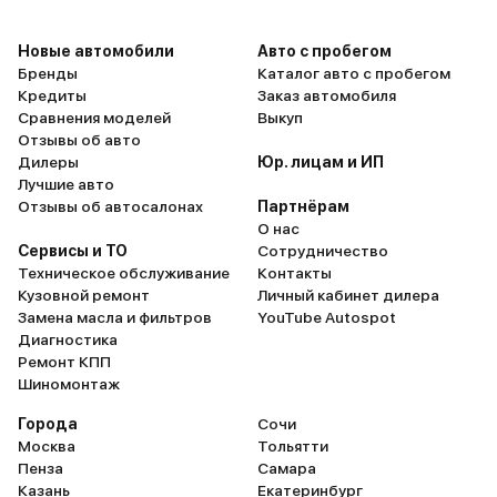
Управляемость и ходовые
кроссовер – дорожный 
качества C-HR – это нечто!
160 мм, бампер вперед
Новые автомобили
Авто с пробегом
Идеальный кроссовер для
низковат – глядеть надо
Бренды
Каталог авто с пробегом
городских условий.
забираешься. Но бордю
Кредиты
Заказ автомобиля
Компактность, высокий
бедно берет! Да и при 
Сравнения моделей
Выкуп
дорожный просвет позволяют
загрузе проседает на 2 
Отзывы об авто
проскочить в любой уличный
нужно иметь в виду. Вн
Дилеры
Юр. лицам и ИП
просвет, маневрировать на узких
дизайн классный, необы
Лучшие авто
улочках и тесных дворах.
смотрится отлично. Ма
Отзывы об автосалонах
Партнёрам
Динамика неплохая, подвеска в
компактная, юркая, шуст
О нас
меру упругая. Есть система
парковкой проблем нет,
Сервисы и ТО
Сотрудничество
выбора режимов движения – Eco,
пробки тоже вывернуть
Техническое обслуживание
Контакты
Normal, Sport. Расход топлива
запросто можно. Салон
Кузовной ремонт
Личный кабинет дилера
приятно радует: 7 л (трасса) и 10
приятный, тканевая оби
Замена масла и фильтров
YouTube Autospot
л (город). Toyota C-HR – не
немаркая и с интересно
Диагностика
истинный внедорожник, но зато
фактурой. По мне так лу
Ремонт КПП
отличный кроссовер. На мой
дерматин. А кожа – не з
Шиномонтаж
взгляд, это прекрасный вариант
деньги. Пластик отделк
за вполне адекватную цену для
глянцевый. Сиденья удо
Города
Сочи
мобильных горожан, ведущих
водительское - с учето
Москва
Тольятти
активный образ жизни.
анатомии, выпуклое у п
Пенза
Самара
Пространства хватает –
Казань
Екатеринбург