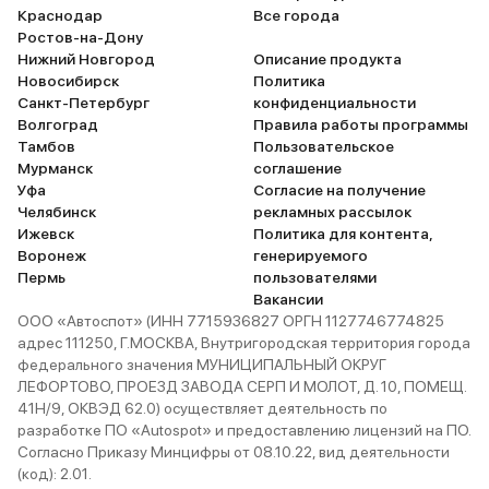
затекают. Есть подогре
Краснодар
Все города
и спинки, а также руля.
Ростов-на-Дону
кресла тоже не тесные, 
Нижний Новгород
Описание продукта
упираются. Ездит хорошо
Новосибирск
Политика
разгоняется быстро. По
Санкт-Петербург
конфиденциальности
мягкая, не жесткая – в с
Волгоград
Правила работы программы
Бензин расходует в пр
Тамбов
Пользовательское
нормы: по городу 9-10, 
Мурманск
соглашение
городом не больше 7 ли
Уфа
Согласие на получение
сильным морозам ездит
Челябинск
рекламных рассылок
случилось, ничего про э
Ижевск
Политика для контента,
скажу.
Воронеж
генерируемого
Пермь
пользователями
Вакансии
ООО «Автоспот» (ИНН 7715936827 ОРГН 1127746774825
адрес 111250, Г.МОСКВА, Внутригородская территория города
федерального значения МУНИЦИПАЛЬНЫЙ ОКРУГ
ЛЕФОРТОВО, ПРОЕЗД ЗАВОДА СЕРП И МОЛОТ, Д. 10, ПОМЕЩ.
41Н/9, ОКВЭД 62.0) осуществляет деятельность по
разработке ПО «Autospot» и предоставлению лицензий на ПО.
Согласно Приказу Минцифры от 08.10.22, вид деятельности
(код): 2.01.