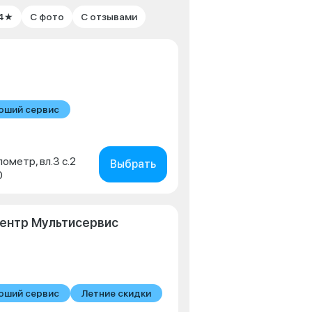
 4★
С фото
С отзывами
оший сервис
лометр, вл.3 с.2
Выбрать
0
ентр Мультисервис
оший сервис
Летние скидки