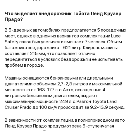
хватает, как для того, чтобы
меня выскочила на зат
тащить авто через весеннее поле
подъеме. Сигнализация
с распутицей, так и для того,
Старлайн, что ставил ди
Что выделяет внедорожник Тойота Ленд Крузер
чтобы спокойно обгонять на
глючит частенько-скоро
Прадо?
платке другие авто. Предыдущие
обращаться тоже по гар
В 5-дверных автомобилях предполагается 5 посадочных
дизеля на прадиках не
Увеличение мощности с
мест, однако в одном из вариантов комплектации Luxe
дотягивали до этого. Что ещё
200 л.с. и по моменту с
Safety салон был увеличен и вмещает 7 человек. Объем
мне понравилось - сиденья с
500 Нм дает о себе зна
багажника внедорожника – 621 литр. Клиренс машины
вентиляцией (вентиляция
обгонах свыше 110 км/ч
составляет 215 мм, что позволяет отлично
реальная, она прямо чувствуется,
довольно неплохо разг
передвигаться в условиях бездорожья и не испытывать
там стоит вентилятор, на
(конечно, по сравнению 
проблем в городе.
максимальной мощности его
чипованным ТЛК 200 не
даже немного слышно)
резво). Зато трассовый ра
работают, они реально
новом Прадо при скорос
Машины оснащаются бензиновыми или дизельными
охлаждают. На предыдущем
120 км/час : летом 8,2-8,5
двигателями с объемом 2,7-2,8 литров и максимальной
авто, Киа Соренто Прайм,
л/100км, зимой 9,0-9,5 
мощностью от 163-177 л. с. Авто, оснащенные 4-
вентиляция почти не работала,
(для сравнения-Прадо 
литровым бензиновым двигателем, выдают
одно слово. Конечно же,
бензиновый расходовал
максимальную мощность 249 л. с. Разгон Toyota Land
преемственность поколений.
л/100км, а ТЛК 200 дизель
Cruiser Prado до 100 км/ч происходит за 9,2-13,9 секунд.
Новый Прадо - это всё такая же
14л/100км). Почему 110-
добрая и надёжная Тойота. За
час, так с каждым годо
В зависимости от комплектации, в полноприводном авто
год я проехал 65000 км и ничего
больше и больше камер 
Ленд Крузер Прадо предусмотрена 5-ступенчатая
не менял, кроме расходников.
треногами на дорогах, 