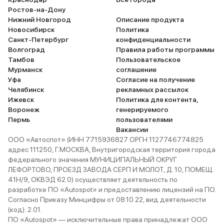
экологии (ЕВРО-5) саж
Ростов-на-Дону
фильтр начинает забива
Нижний Новгород
Описание продукта
примерно через 180-20
Новосибирск
Политика
трассе, система сама в
Санкт-Петербург
конфиденциальности
прожиг сажи прямо при
Волгоград
Правила работы программы
движении и занимает э
Тамбов
Пользовательское
примерно 20 минут. Не 
Мурманск
соглашение
что напрягает, но впос
Уфа
Согласие на получение
по окончании гарантий
Челябинск
рекламных рассылок
срока избавлюсь от это
Ижевск
Политика для контента,
приблуды. В 1996 году 
Воронеж
генерируемого
покупке как-то подверн
Пермь
пользователями
Тойота Корса, так и ост
Вакансии
поклонником корпораци
ООО «Автоспот» (ИНН 7715936827 ОРГН 1127746774825
(хотя были и ВАЗы, и Нис
адрес 111250, Г.МОСКВА, Внутригородская территория города
Хонды), другие бренды 
федерального значения МУНИЦИПАЛЬНЫЙ ОКРУГ
рассматриваю, а может з
ЛЕФОРТОВО, ПРОЕЗД ЗАВОДА СЕРП И МОЛОТ, Д. 10, ПОМЕЩ.
Ну а начинал с Москвич
41Н/9, ОКВЭД 62.0) осуществляет деятельность по
-2140 в 1988 году. Почему Прадо
разработке ПО «Autospot» и предоставлению лицензий на ПО.
спросите вы, да потому 
Согласно Приказу Минцифры от 08.10.22, вид деятельности
ПРОСТО, ПОНЯТНО, Н
(код): 2.01.
ЭКОНОМИЧНО. Да и нав
ПО «Autospot» — исключительные права принадлежат ООО