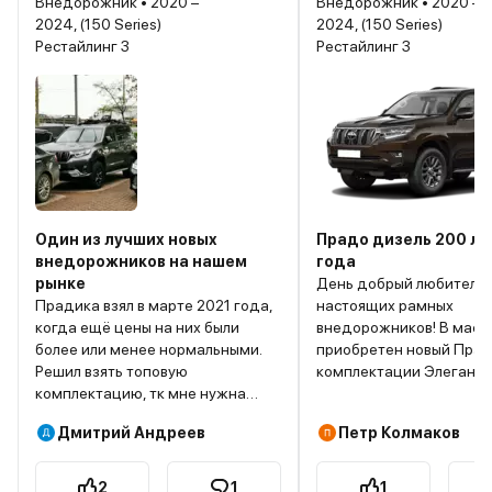
Внедорожник • 2020 –
Внедорожник • 2020 –
2024, (150 Series)
2024, (150 Series)
Рестайлинг 3
Рестайлинг 3
Один из лучших новых
Прадо дизель 200 л.с
внедорожников на нашем
года
рынке
День добрый любителя
Прадика взял в марте 2021 года,
настоящих рамных
когда ещё цены на них были
внедорожников! В мае 
более или менее нормальными.
приобретен новый Прад
Решил взять топовую
комплектации Элеганс 
комплектацию, тк мне нужна
были Прадо 120 бензин 4
была регулируемая пневмо-
2008 года и ТЛК 200 ди
Дмитрий Андреев
Петр Колмаков
подвеска (она ставилась только
л.с. 2011 года). Надо сра
на эту комплектацию). Это важно
отметить, что все внед
было для меня поскольку я частый
которыми владел и влад
2
1
1