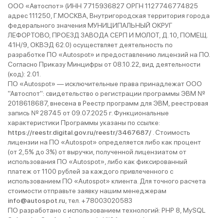
ещё меньше шумело (то есть
до 17 литров на 100 км,
ООО «Автоспот» (ИНН 7715936827 ОРГН 1127746774825
дополнительную шумку арок и
экономичным автомобил
адрес 111250, Г.МОСКВА, Внутригородская территория города
движка). За 12 пройденных тысяч
назвать нельзя. Это кас
федерального значения МУНИЦИПАЛЬНЫЙ ОКРУГ
у меня не возникло с машиной
только топлива, но и все
ЛЕФОРТОВО, ПРОЕЗД ЗАВОДА СЕРП И МОЛОТ, Д. 10, ПОМЕЩ.
вообще никаких проблем. Я
сопутствующих: обслуж
41Н/9, ОКВЭД 62.0) осуществляет деятельность по
уверен, что не разочаруюсь и в
расходников, ремонта. 
разработке ПО «Autospot» и предоставлению лицензий на ПО.
дальнейшем, потому что тойота,
за год мне ничего особ
Согласно Приказу Минцифры от 08.10.22, вид деятельности
в общем-то, машина, которая
не пришлось, кроме обы
(код): 2.01.
мне подходит. С небольшими
Но и машина прошла пок
ПО «Autospot» — исключительные права принадлежат ООО
недостатками и
так много, всего 10000,
"Автоспот": свидетельство о регистрации программы ЭВМ №
необходимостью доделок я
что в городе я езжу на 
2018618687, внесена в Реестр программ для ЭВМ, реестровая
готов смириться, так как в целом
автомобиле, этот беру 
запись № 28745 от 09.07.2025 г. Функциональные
TLC 200 меня устраивает своими
загорода. В принципе,
характеристики Программы указаны по ссылке:
ходовыми качествами и уровнем
рестайлинговый Cruiser 
https://reestr.digital.gov.ru/reestr/3467687/
. Стоимость
предлагаемого комфорта.
разочаровал, он предс
лицензии на ПО «Autospot» определяется либо как процент
и скучный, как все грузн
(от 2,5% до 3%) от выручки, полученной лицензиатом от
солидные автомобили.
использования ПО «Autospot», либо как фиксированный
платеж от 1100 рублей за каждого привлеченного с
использованием ПО «Autospot» клиента. Для точного расчета
стоимости отправьте заявку нашим менеджерам
info@autospot.ru
, тел. +78003020583
ПО разработано с использованием технологий: PHP 8, MySQL