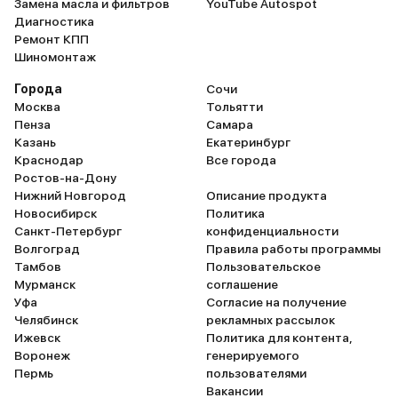
Замена масла и фильтров
YouTube Autospot
комфортнее, улучшился
предназначен для город
Диагностика
материал обивки сидений (кожа
хорош на просёлках и
Ремонт КПП
более приятная и качественная),
бездорожье, когда мож
Шиномонтаж
заломов и трещинок пока нигде
почувствовать его силу. 
не видно, да и выглядит дорого и
только ради понтов од
Города
Сочи
респектабельно. Есть, конечно, в
не стоит. Кожаный сало
Москва
Тольятти
TLC 200 весьма спорные
шикарен, обновлённая 
Пенза
Самара
моменты, вроде совершенно
стала чуть более хищно
Казань
Екатеринбург
некачественного салонного
Нравится климат-контр
Краснодар
Все города
освещения или нормальной
запускающийся с тачск
Ростов-на-Дону
штатной навигации, но эти
мультимедиа. Общий ур
Нижний Новгород
Описание продукта
вопросы я обычно решаю быстро
комфорта на пять с плю
Новосибирск
Политика
и безболезненно путём передачи
при этом постепенно в
Санкт-Петербург
конфиденциальности
авто в надёжные и проверенные
некоторые недостатки.
Волгоград
Правила работы программы
руки знающих людей. При этом
существенный из ни, на
Тамбов
Пользовательское
они же делают мне реальную
взгляд – это руль. Он ст
Мурманск
соглашение
подготовку машины к долгой и
гораздо тяжелее. Ну и с
Уфа
Согласие на получение
счастливой эксплуатации:
салоне весьма посредс
Челябинск
рекламных рассылок
дополняют шумку, обрабатывают
при явно улучшенном го
Ижевск
Политика для контента,
кузов и салон всякими крутыми
Расход топлива за горо
Воронеж
генерируемого
штуками, чтоб не налипало, не
зависимости от времени
Пермь
пользователями
царапалось и не портилось, а
самой дороги колеблетс
Вакансии