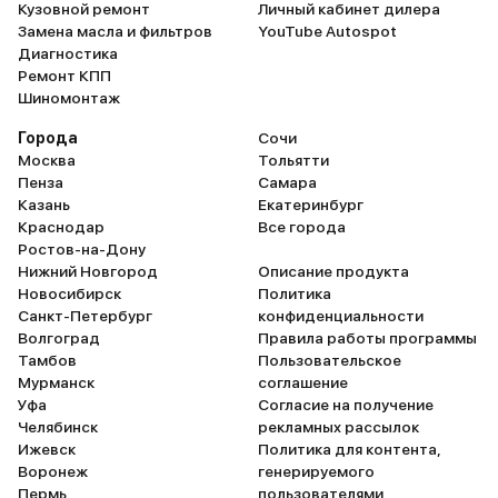
Кузовной ремонт
Личный кабинет дилера
версией, стало вроде
Однозначно, крузер не
Замена масла и фильтров
YouTube Autospot
комфортнее, улучшился
предназначен для город
Диагностика
материал обивки сидений (кожа
хорош на просёлках и
Ремонт КПП
более приятная и качественная),
бездорожье, когда мож
Шиномонтаж
заломов и трещинок пока нигде
почувствовать его силу. 
не видно, да и выглядит дорого и
только ради понтов од
Города
Сочи
респектабельно. Есть, конечно, в
не стоит. Кожаный сало
Москва
Тольятти
TLC 200 весьма спорные
шикарен, обновлённая 
Пенза
Самара
моменты, вроде совершенно
стала чуть более хищно
Казань
Екатеринбург
некачественного салонного
Нравится климат-контр
Краснодар
Все города
освещения или нормальной
запускающийся с тачск
Ростов-на-Дону
штатной навигации, но эти
мультимедиа. Общий ур
Нижний Новгород
Описание продукта
вопросы я обычно решаю быстро
комфорта на пять с плю
Новосибирск
Политика
и безболезненно путём передачи
при этом постепенно в
Санкт-Петербург
конфиденциальности
авто в надёжные и проверенные
некоторые недостатки.
Волгоград
Правила работы программы
руки знающих людей. При этом
существенный из ни, на
Тамбов
Пользовательское
они же делают мне реальную
взгляд – это руль. Он ст
Мурманск
соглашение
подготовку машины к долгой и
гораздо тяжелее. Ну и с
Уфа
Согласие на получение
счастливой эксплуатации:
салоне весьма посредс
Челябинск
рекламных рассылок
дополняют шумку, обрабатывают
при явно улучшенном го
Ижевск
Политика для контента,
кузов и салон всякими крутыми
Расход топлива за горо
Воронеж
генерируемого
штуками, чтоб не налипало, не
зависимости от времени
Пермь
пользователями