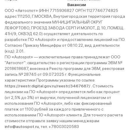
царапалось и не портилось, а
самой дороги колеблетс
Вакансии
ещё меньше шумело (то есть
до 17 литров на 100 км,
ООО «Автоспот» (ИНН 7715936827 ОРГН 1127746774825
дополнительную шумку арок и
экономичным автомобил
адрес 111250, Г.МОСКВА, Внутригородская территория города
движка). За 12 пройденных тысяч
назвать нельзя. Это кас
федерального значения МУНИЦИПАЛЬНЫЙ ОКРУГ
у меня не возникло с машиной
только топлива, но и все
ЛЕФОРТОВО, ПРОЕЗД ЗАВОДА СЕРП И МОЛОТ, Д. 10, ПОМЕЩ.
вообще никаких проблем. Я
сопутствующих: обслуж
41Н/9, ОКВЭД 62.0) осуществляет деятельность по
уверен, что не разочаруюсь и в
расходников, ремонта. 
разработке ПО «Autospot» и предоставлению лицензий на ПО.
дальнейшем, потому что тойота,
за год мне ничего особ
Согласно Приказу Минцифры от 08.10.22, вид деятельности
в общем-то, машина, которая
не пришлось, кроме обы
(код): 2.01.
мне подходит. С небольшими
Но и машина прошла пок
ПО «Autospot» — исключительные права принадлежат ООО
недостатками и
так много, всего 10000,
"Автоспот": свидетельство о регистрации программы ЭВМ №
необходимостью доделок я
что в городе я езжу на 
2018618687, внесена в Реестр программ для ЭВМ, реестровая
готов смириться, так как в целом
автомобиле, этот беру 
запись № 28745 от 09.07.2025 г. Функциональные
TLC 200 меня устраивает своими
загорода. В принципе,
характеристики Программы указаны по ссылке:
ходовыми качествами и уровнем
рестайлинговый Cruiser 
https://reestr.digital.gov.ru/reestr/3467687/
. Стоимость
предлагаемого комфорта.
разочаровал, он предс
лицензии на ПО «Autospot» определяется либо как процент
и скучный, как все грузн
(от 2,5% до 3%) от выручки, полученной лицензиатом от
солидные автомобили.
использования ПО «Autospot», либо как фиксированный
платеж от 1100 рублей за каждого привлеченного с
использованием ПО «Autospot» клиента. Для точного расчета
стоимости отправьте заявку нашим менеджерам
info@autospot.ru
, тел. +78003020583