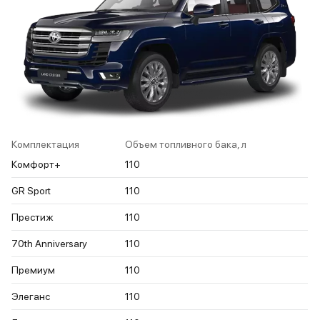
Комплектация
Объем топливного бака, л
Комфорт+
110
GR Sport
110
Престиж
110
70th Anniversary
110
Премиум
110
Элеганс
110