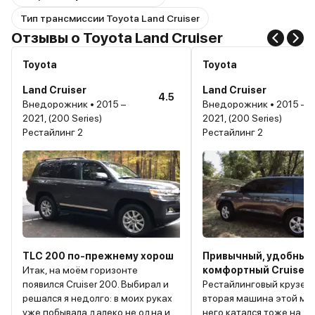
Тип трансмиссии Toyota Land Cruiser
Отзывы о Toyota Land Cruiser
Toyota
Toyota
Land Cruiser
Land Cruiser
4.5
Внедорожник • 2015 –
Внедорожник • 2015 –
2021, (200 Series)
2021, (200 Series)
Рестайлинг 2
Рестайлинг 2
TLC 200 по-прежнему хорош
Привычный, удобный,
Итак, на моём горизонте
комфортный Cruiser
появился Cruiser 200. Выбирал и
Рестайлинговый крузер
решался я недолго: в моих руках
вторая машина этой мар
уже побывала далеко не одна и
него катался тоже на To