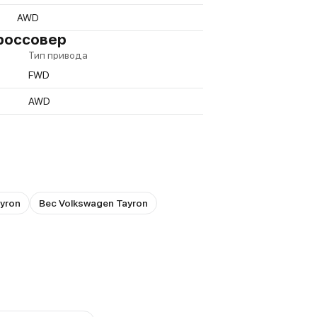
AWD
Кроссовер
Тип привода
FWD
AWD
yron
Вес Volkswagen Tayron