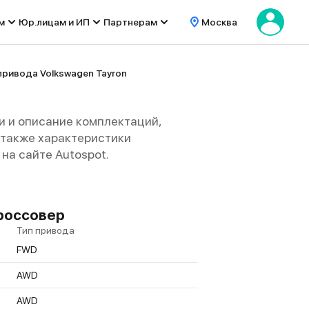
м
Юр.лицам и ИП
Партнерам
Москва
привода Volkswagen Tayron
и и описание комплектаций,
 а также характеристики
на сайте Autospot.
Кроссовер
Тип привода
FWD
AWD
AWD