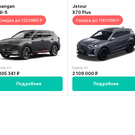
hangan
Jetour
NI-S
X70 Plus
Скидка до 1223960 Р
Скидка до 1187099 Р
на от
Цена от
805 341 ₽
2 109 000 ₽
Подробнее
Подробнее