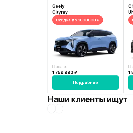
Geely
C
Cityray
U
Скидка до 1090000 Р
Цена от
Це
1 759 990 ₽
1 
Подробнее
Наши клиенты ищут