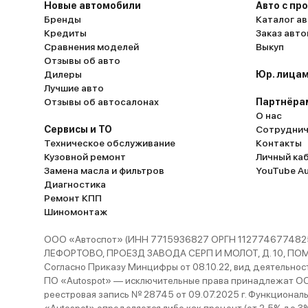
Новые автомобили
Авто с пр
Бренды
Каталог ав
Кредиты
Заказ авт
Сравнения моделей
Выкуп
Отзывы об авто
Дилеры
Юр. лицам
Лучшие авто
Отзывы об автосалонах
Партнёра
О нас
Сервисы и ТО
Сотруднич
Техническое обслуживание
Контакты
Кузовной ремонт
Личный ка
Замена масла и фильтров
YouTube A
Диагностика
Ремонт КПП
Шиномонтаж
ООО «Автоспот» (ИНН 7715936827 ОРГН 1127746774825
ЛЕФОРТОВО, ПРОЕЗД ЗАВОДА СЕРП И МОЛОТ, Д. 10, ПОМЕЩ
Согласно Приказу Минцифры от 08.10.22, вид деятельности
ПО «Autospot» — исключительные права принадлежат ООО
реестровая запись № 28745 от 09.07.2025 г. Функционал