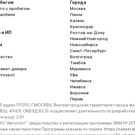
обегом
Города
то с пробегом
Москва
омобиля
Пенза
Казань
Краснодар
 и ИП
Ростов-на-Дону
Нижний Новгород
м
Новосибирск
Санкт-Петербург
ество
Волгоград
Тамбов
бинет дилера
Мурманск
utospot
Уфа
Челябинск
Ижевск
Воронеж
Пермь
 адрес 111250, Г.МОСКВА, Внутригородская территория города
. 41Н/9, ОКВЭД 62.0) осуществляет деятельность по разработке 
 (код): 2.01.
 "Автоспот": свидетельство о регистрации программы ЭВМ № 201
ьные характеристики Программы указаны по ссылке:
https://reestr.