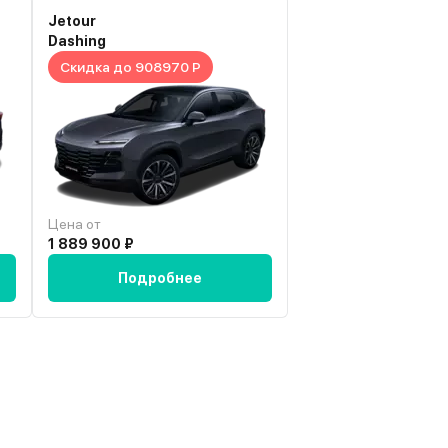
Jetour
Haval
Dashing
Dargo
Скидка до 908970 Р
Скидка до 1456713
Цена от
Цена от
1 889 900 ₽
2 449 300 ₽
Подробнее
Подробн