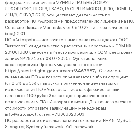
федерального значения МУНИЦИПАЛЬНЫЙ ОКРУГ
ЛЕФОРТОВО, ПРОЕЗД ЗАВОДА СЕРП И МОЛОТ, Д. 10, ПОМЕЩ.
41Н/9, ОКВЭД 62.0) осуществляет деятельность по
разработке ПО «Autospot» и предоставлению лицензий на ПО.
Согласно Приказу Минцифры от 08.10.22, вид деятельности
(код): 2.01.
ПО «Autospot» — исключительные права принадлежат ООО
"Автоспот": свидетельство о регистрации программы ЭВМ №
2018618687, внесена в Реестр программ для ЭВМ, реестровая
запись № 28745 от 09.07.2025 г. Функциональные
характеристики Программы указаны по ссылке:
https://reestr.digital.gov.ru/reestr/3467687/
. Стоимость
лицензии на ПО «Autospot» определяется либо как процент
(от 2,5% до 3%) от выручки, полученной лицензиатом от
использования ПО «Autospot», либо как фиксированный
платеж от 1100 рублей за каждого привлеченного с
использованием ПО «Autospot» клиента. Для точного расчета
стоимости отправьте заявку нашим менеджерам
info@autospot.ru
, тел. +78003020583
ПО разработано с использованием технологий: PHP 8, MySQL
8, Angular, Symfony framework, Yii2 framework.