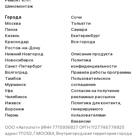
Шиномонтаж
Города
Сочи
Москва
Тольятти
Пенза
Самара
Казань
Екатеринбург
Краснодар
Все города
Ростов-на-Дону
Нижний Новгород
Описание продукта
Новосибирск
Политика
Санкт-Петербург
конфиденциальности
Волгоград
Правила работы программы
Тамбов
Пользовательское
Мурманск
соглашение
Уфа
Согласие на получение
Челябинск
рекламных рассылок
Ижевск
Политика для контента,
Воронеж
генерируемого
Пермь
пользователями
Вакансии
ООО «Автоспот» (ИНН 7715936827 ОРГН 1127746774825
адрес 111250, Г.МОСКВА, Внутригородская территория города