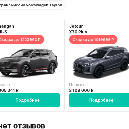
трансмиссии Volkswagen Tayron
hangan
Jetour
NI-S
X70 Plus
Скидка до 1223960 Р
Скидка до 1019699 Р
на от
Цена от
805 341 ₽
2 109 000 ₽
Подробнее
Подробнее
 нет отзывов