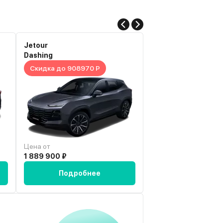
Jetour
Haval
Dashing
Dargo
Скидка до 908970 Р
Скидка до 1130700
Цена от
Цена от
1 889 900 ₽
2 624 300 ₽
Подробнее
Подробн