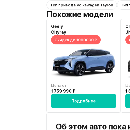
Тип привода Volkswagen Tayron
Тип 
Похожие модели
Geely
C
Cityray
U
Скидка до 1090000 Р
Цена от
Це
1 759 990 ₽
1 
Подробнее
Об этом авто пока