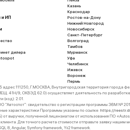
омобиля
Пенза
Казань
Краснодар
 и ИП
Ростов-на-Дону
Нижний Новгород
м
Новосибирск
Санкт-Петербург
ество
Волгоград
Тамбов
бинет дилера
Мурманск
utospot
Уфа
Челябинск
Ижевск
Воронеж
Пермь
 адрес 111250, Г.МОСКВА, Внутригородская территория города
. 41Н/9, ОКВЭД 62.0) осуществляет деятельность по разработке 
 (код): 2.01.
 "Автоспот": свидетельство о регистрации программы ЭВМ № 201
ьные характеристики Программы указаны по ссылке:
https://reestr.
%) от выручки, полученной лицензиатом от использования ПО «Autos
 клиента. Для точного расчета стоимости отправьте заявку нашим
 8, Angular, Symfony framework, Yii2 framework.