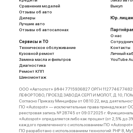
Кредиты
Заказ авт
Сравнения моделей
Выкуп
Отзывы об авто
Дилеры
Юр. лицам
Лучшие авто
Отзывы об автосалонах
Партнёра
О нас
Сервисы и ТО
Сотруднич
Техническое обслуживание
Контакты
Кузовной ремонт
Личный ка
Замена масла и фильтров
YouTube A
Диагностика
Ремонт КПП
Шиномонтаж
ООО «Автоспот» (ИНН 7715936827 ОРГН 1127746774825
ЛЕФОРТОВО, ПРОЕЗД ЗАВОДА СЕРП И МОЛОТ, Д. 10, ПОМЕЩ
Согласно Приказу Минцифры от 08.10.22, вид деятельности
ПО «Autospot» — исключительные права принадлежат ООО
реестровая запись № 28745 от 09.07.2025 г. Функционал
«Autospot» определяется либо как процент (от 2,5% до 3
каждого привлеченного с использованием ПО «Autospot»
ПО разработано с использованием технологий: PHP 8, MySQL