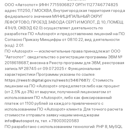
ООО «Автоспот» (ИНН 7715936827 ОРГН 1127746774825
адрес 111250, Г.МОСКВА, Внутригородская территория города
федерального значения МУНИЦИПАЛЬНЫЙ ОКРУГ
ЛЕФОРТОВО, ПРОЕЗД ЗАВОДА СЕРП И МОЛОТ, Д. 10, ПОМЕЩ.
41Н/9, ОКВЭД 62.0) осуществляет деятельность по
разработке ПО «Autospot» и предоставлению лицензий на ПО.
Согласно Приказу Минцифры от 08.10.22, вид деятельности
(код): 2.01.
ПО «Autospot» — исключительные права принадлежат ООО
"Автоспот": свидетельство о регистрации программы ЭВМ №
2018618687, внесена в Реестр программ для ЭВМ, реестровая
запись № 28745 от 09.07.2025 г. Функциональные
характеристики Программы указаны по ссылке:
https://reestr.digital.gov.ru/reestr/3467687/
. Стоимость
лицензии на ПО «Autospot» определяется либо как процент
(от 2,5% до 3%) от выручки, полученной лицензиатом от
использования ПО «Autospot», либо как фиксированный
платеж от 1100 рублей за каждого привлеченного с
использованием ПО «Autospot» клиента. Для точного расчета
стоимости отправьте заявку нашим менеджерам
info@autospot.ru
, тел. +78003020583
ПО разработано с использованием технологий: PHP 8, MySQL