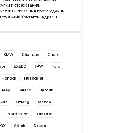
упки и страхования,
ристиках, помощь в прохождении
ест-драйв. Контакты, адрес и
BMW
Changan
Chery
ute
EXEED
FAW
Ford
Hongqi
HuangHai
Jeep
Jeland
Jetour
exus
Lixiang
Mazda
Nordcross
OMODA
ROX
Sitrak
Skoda