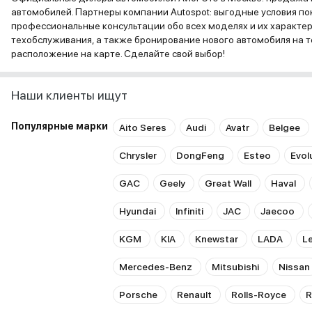
автомобилей. Партнеры компании Autospot: выгодные условия пок
профессиональные консультации обо всех моделях и их характе
техобслуживания, а также бронирование нового автомобиля на т
расположение на карте. Сделайте свой выбор!
Наши клиенты ищут
Популярные марки
Aito Seres
Audi
Avatr
Belgee
Chrysler
DongFeng
Esteo
Evol
GAC
Geely
Great Wall
Haval
Hyundai
Infiniti
JAC
Jaecoo
KGM
KIA
Knewstar
LADA
L
Mercedes-Benz
Mitsubishi
Nissan
Porsche
Renault
Rolls-Royce