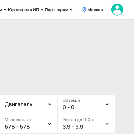
м
Юр.лицам и ИП
Партнерам
Москва
Объём, л
Двигатель
0 - 0
Мощность, л.с.
Разгон до 100, c
578 - 578
3.9 - 3.9