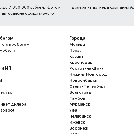
дилера - партнера компании Au
 в автосалоне официального
обегом
Города
то с пробегом
Москва
омобиля
Пенза
Казань
Краснодар
 и ИП
Ростов-на-Дону
Нижний Новгород
м
Новосибирск
Санкт-Петербург
ество
Волгоград
Тамбов
бинет дилера
Мурманск
utospot
Уфа
Челябинск
Ижевск
Воронеж