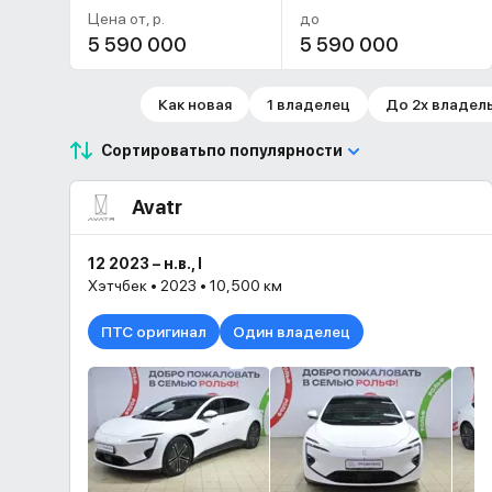
Цена от, р.
до
Как новая
1 владелец
До 2х владел
Сортировать
по популярности
Avatr
12 2023 – н.в., I
Хэтчбек • 2023 • 10,500 км
ПТС оригинал
Один владелец