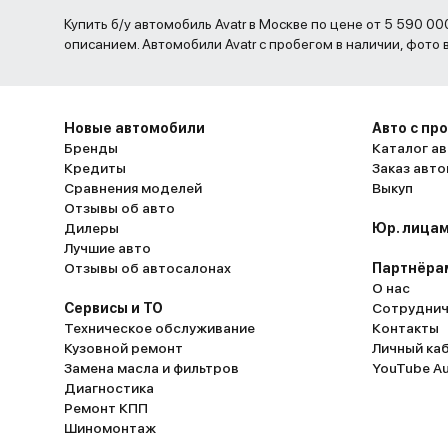
Купить б/у автомобиль Avatr в Москве по цене от 5 590 000 до 7 050 000 рублей. , фото и
описанием. Автомобили Avatr с пробегом в наличии, фото
Новые автомобили
Авто с пр
Бренды
Каталог ав
Кредиты
Заказ авт
Сравнения моделей
Выкуп
Отзывы об авто
Дилеры
Юр. лицам
Лучшие авто
Отзывы об автосалонах
Партнёра
О нас
Сервисы и ТО
Сотруднич
Техническое обслуживание
Контакты
Кузовной ремонт
Личный ка
Замена масла и фильтров
YouTube A
Диагностика
Ремонт КПП
Шиномонтаж