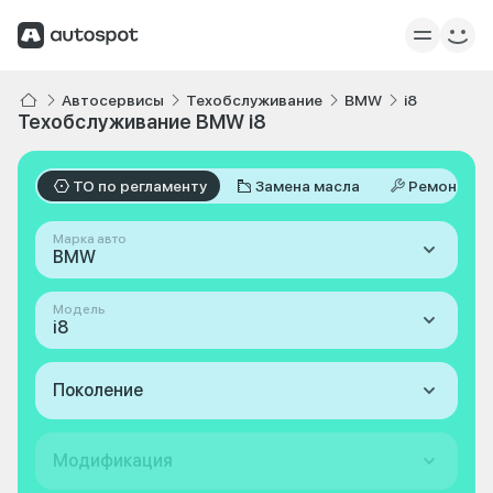
Автосервисы
Техобслуживание
BMW
i8
Техобслуживание BMW i8
ТО по регламенту
Замена масла
Ремонт
Марка авто
BMW
Модель
i8
Поколение
Модификация