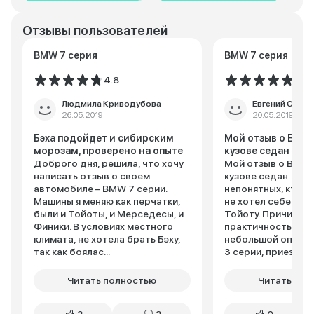
Отзывы пользователей
BMW 7 серия
BMW 7 серия
4.8
5.0
Людмила Криводубова
Евгений Серен
26.05.2019
20.05.2019
Бэха подойдет и сибирским
Мой отзыв о BMW 
морозам, проверено на опыте
кузове седан
Доброго дня, решила, что хочу
Мой отзыв о BMW 
написать отзыв о своем
кузове седан. Я бу
автомобиле – BMW 7 серии.
непонятных, кто н
Машины я меняю как перчатки,
не хотел себе БМВ
были и Тойоты, и Мерседесы, и
Тойоту. Причина т
Финики. В условиях местного
практичность япон
климата, не хотела брать Бэху,
небольшой опыт 
так как боялас...
3 серии, приезжал д
Читать полностью
Читать пол