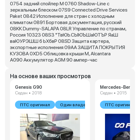
0754 задний спойлер M 0760 Shadow-Line с
зеркальным блеском 07S9 Connected Drive Services
Paket 0842 Исполнение для стран с холодным
климатом 0891 Бортовая документация, русский
08KK Dummy-SALAPA 08LR Управление по странам,
Россия 10323 08S3 °ТвЮЬ.СЫЮЪШаЮТЪР ЯаШ
ваЮУРЭШШ б ЬХбвР 08SD Защита картера,
экспортные исполнения 09AA ЗАЩИТА ПОКРЫТИЯ
КУЗОВА 0XD5 Облицовка крыши М, Alcantara
A090 Аккумулятор AGM 90 ампер-час
На основе ваших просмотров
Genesis G90
Mercedes-Benz S-
Седан • 2018
Седан • 2015
ПТС оригинал
Один владелец
ПТС оригинал