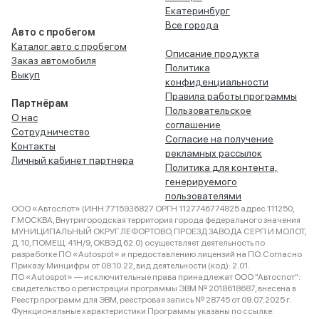
Екатеринбург
Все города
Авто с пробегом
Каталог авто с пробегом
Описание продукта
Заказ автомобиля
Политика
Выкуп
конфиденциальности
Правила работы программы
Партнёрам
Пользовательское
О нас
соглашение
Сотрудничество
Согласие на получение
Контакты
рекламных рассылок
Личный кабинет партнера
Политика для контента,
генерируемого
пользователями
ООО «Автоспот» (ИНН 7715936827 ОРГН 1127746774825 адрес 111250,
Г.МОСКВА, Внутригородская территория города федерального значения
МУНИЦИПАЛЬНЫЙ ОКРУГ ЛЕФОРТОВО, ПРОЕЗД ЗАВОДА СЕРП И МОЛОТ,
Д. 10, ПОМЕЩ. 41Н/9, ОКВЭД 62.0) осуществляет деятельность по
разработке ПО «Autospot» и предоставлению лицензий на ПО. Согласно
Приказу Минцифры от 08.10.22, вид деятельности (код): 2.01.
ПО «Autospot» — исключительные права принадлежат ООО "Автоспот":
свидетельство о регистрации программы ЭВМ № 2018618687, внесена в
Реестр программ для ЭВМ, реестровая запись № 28745 от 09.07.2025 г.
Функциональные характеристики Программы указаны по ссылке: