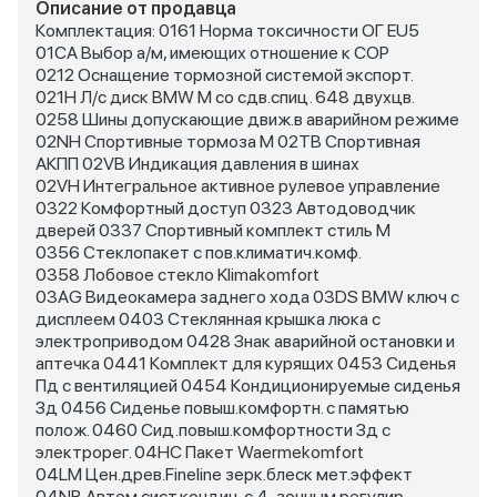
Описание от продавца
Комплектация: 0161 Норма токсичности ОГ EU5
01CA Выбор а/м, имеющих отношение к COP
0212 Оснащение тормозной системой экспорт.
021H Л/c диск BMW M со сдв.спиц. 648 двухцв.
0258 Шины допускающие движ.в аварийном режиме
02NH Спортивные тормоза M 02TB Спортивная
АКПП 02VB Индикация давления в шинах
02VH Интегральное активное рулевое управление
0322 Комфортный доступ 0323 Автодоводчик
дверей 0337 Спортивный комплект стиль M
0356 Стеклопакет с пов.климатич.комф.
0358 Лобовое стекло Klimakomfort
03AG Видеокамера заднего хода 03DS BMW ключ с
дисплеем 0403 Стеклянная крышка люка с
электроприводом 0428 Знак аварийной остановки и
аптечка 0441 Комплект для курящих 0453 Сиденья
Пд с вентиляцией 0454 Кондиционируемые сиденья
Зд 0456 Сиденье повыш.комфортн. с памятью
полож. 0460 Сид.повыш.комфортности Зд с
электрорег. 04HC Пакет Waermekomfort
04LM Цен.древ.Fineline зерк.блеск мет.эффект
04NB Автом.сист.кондиц.с 4-зонным регулир.