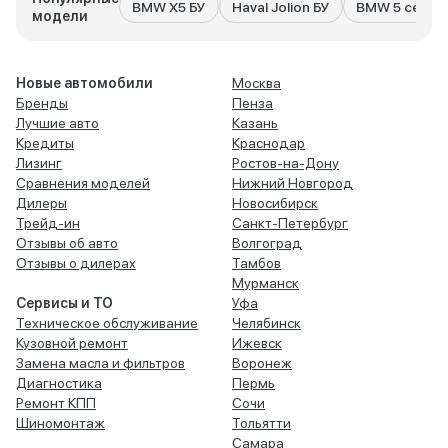
BMW X5 БУ
Haval Jolion БУ
BMW 5 серия
модели
Новые автомобили
Москва
Бренды
Пенза
Лучшие авто
Казань
Кредиты
Краснодар
Лизинг
Ростов-на-Дону
Сравнения моделей
Нижний Новгород
Дилеры
Новосибирск
Трейд-ин
Санкт-Петербург
Отзывы об авто
Волгоград
Отзывы о дилерах
Тамбов
Мурманск
Сервисы и ТО
Уфа
Техническое обслуживание
Челябинск
Кузовной ремонт
Ижевск
Замена масла и фильтров
Воронеж
Диагностика
Пермь
Ремонт КПП
Сочи
Шиномонтаж
Тольятти
Самара