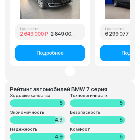
Цена авто
Цена авто
2 649 000 ₽
2 849 000 ₽
6 299 077 ₽
Подробнее
Подроб
Рейтинг автомобилей BMW 7 серия
Ходовые качества
Технологичность
5
5
Экономичность
Безопасность
4.3
5
Надежность
Комфорт
4.9
5