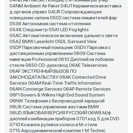
04NM Ambient Air Paket 04U1 Керамическая вставка
д.органов управл. 04UR Сопровождающее
освещение салона 0502 система омывателей фар
0536 Автономная система отопления
0548 Спидометр 05A1 LED Fog lights
05AC Автоматическое включение дальнего света
05AZ BMW Laserlicht 05DL Surround View
05DP Парковочный помощник 05DV Парковка с
дистанционным управлением 0609 Система
навигации Professional 0610 Дисплей на лобовом
стекле 0650 CD-дисковод 06AE Teleservices
06AF ЭКСТРЕННЫЙ ВЫЗОВ ПО
ЗАКОНОДАТАЛЬСТВУ 06AK Connected Drive
Services 06AM Real-Time Traffic Information
06AN Concierge Services 06AP Remote Services
06F1 Bowers & Wilkins High End Sound System
06NW Телефония с беспроводной зарядкой
06U8 Система управления жестами BMW
06UD ЯЗЫКОВАЯ ВЕРСИЯ РУССКИЙ 06WB М/ф
дисплей комбинации приборов 0701 код 5 для DVD
0710 Кожаное рулевое колесо в M-стиле
0715 Аэродинамический комплект M Technic