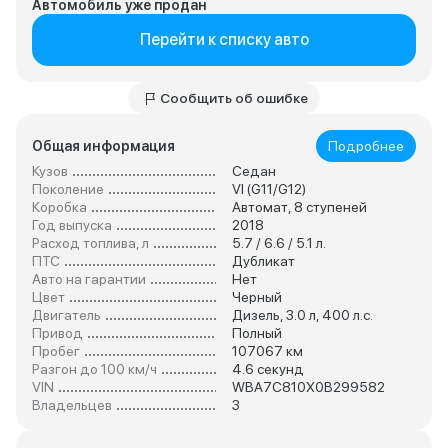
Автомобиль уже продан
Перейти к списку авто
Сообщить об ошибке
Общая информация
Подробнее
Кузов
Седан
Поколение
VI (G11/G12)
Коробка
Автомат, 8 ступеней
Год выпуска
2018
Расход топлива, л
5.7 / 6.6 / 5.1 л.
ПТС
Дубликат
Авто на гарантии
Нет
Цвет
Черный
Двигатель
Дизель, 3.0 л, 400 л.с.
Привод
Полный
Пробег
107067 км
Разгон до 100 км/ч
4.6 секунд
VIN
WBA7C810X0B299582
Владельцев
3