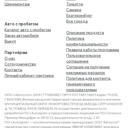
Шиномонтаж
Тольятти
Самара
Екатеринбург
Все города
Авто с пробегом
Каталог авто с пробегом
Описание продукта
Заказ автомобиля
Политика
Выкуп
конфиденциальности
Правила работы программы
Партнёрам
Пользовательское
О нас
соглашение
Сотрудничество
Согласие на получение
Контакты
рекламных рассылок
Личный кабинет партнера
Политика для контента,
генерируемого
пользователями
ООО «Автоспот» (ИНН 7715936827 ОРГН 1127746774825 адрес 111250,
Г.МОСКВА, Внутригородская территория города федерального значения
МУНИЦИПАЛЬНЫЙ ОКРУГ ЛЕФОРТОВО, ПРОЕЗД ЗАВОДА СЕРП И МОЛОТ,
Д. 10, ПОМЕЩ. 41Н/9, ОКВЭД 62.0) осуществляет деятельность по
разработке ПО «Autospot» и предоставлению лицензий на ПО. Согласно
Приказу Минцифры от 08.10.22, вид деятельности (код): 2.01.
ПО «Autospot» — исключительные права принадлежат ООО "Автоспот":
свидетельство о регистрации программы ЭВМ № 2018618687, внесена в