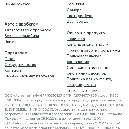
Шиномонтаж
Тольятти
Самара
Екатеринбург
Все города
Авто с пробегом
Каталог авто с пробегом
Описание продукта
Заказ автомобиля
Политика
Выкуп
конфиденциальности
Правила работы программы
Партнёрам
Пользовательское
О нас
соглашение
Сотрудничество
Согласие на получение
Контакты
рекламных рассылок
Личный кабинет партнера
Политика для контента,
генерируемого
пользователями
ООО «Автоспот» (ИНН 7715936827 ОРГН 1127746774825 адрес 111250,
Г.МОСКВА, Внутригородская территория города федерального значения
МУНИЦИПАЛЬНЫЙ ОКРУГ ЛЕФОРТОВО, ПРОЕЗД ЗАВОДА СЕРП И МОЛОТ,
Д. 10, ПОМЕЩ. 41Н/9, ОКВЭД 62.0) осуществляет деятельность по
разработке ПО «Autospot» и предоставлению лицензий на ПО. Согласно
Приказу Минцифры от 08.10.22, вид деятельности (код): 2.01.
ПО «Autospot» — исключительные права принадлежат ООО "Автоспот":
свидетельство о регистрации программы ЭВМ № 2018618687, внесена в