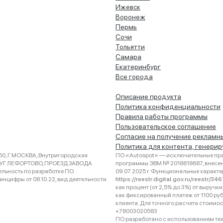
Ижевск
Воронеж
Пермь
Сочи
Тольятти
Самара
Екатеринбург
Все города
Описание продукта
Политика конфиденциальности
Правила работы программы
Пользовательское соглашение
Согласие на получение рекламн
Политика для контента, генери
0, Г.МОСКВА, Внутригородская
ПО «Autospot» — исключительные пра
РУГ ЛЕФОРТОВО, ПРОЕЗД ЗАВОДА
программы ЭВМ № 2018618687, внесена
ельность по разработке ПО
09.07.2025 г. Функциональные характ
нцифры от 08.10.22, вид деятельности
https://reestr.digital.gov.ru/reestr/3
как процент (от 2,5% до 3%) от выруч
как фиксированный платеж от 1100 ру
клиента. Для точного расчета стоимо
+78003020583
ПО разработано с использованием техно