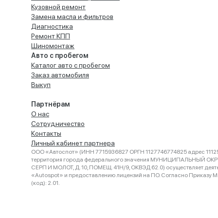
Кузовной ремонт
Замена масла и фильтров
Диагностика
Ремонт КПП
Шиномонтаж
Авто с пробегом
Каталог авто с пробегом
Заказ автомобиля
Выкуп
Партнёрам
О нас
Сотрудничество
Контакты
Личный кабинет партнера
ООО «Автоспот» (ИНН 7715936827 ОРГН 1127746774825 адрес 11125
территория города федерального значения МУНИЦИПАЛЬНЫЙ ОК
СЕРП И МОЛОТ, Д. 10, ПОМЕЩ. 41Н/9, ОКВЭД 62.0) осуществляет деят
«Autospot» и предоставлению лицензий на ПО. Согласно Приказу Ми
(код): 2.01.