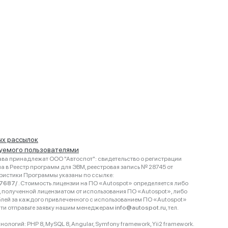
ых рассылок
руемого пользователями
ва принадлежат ООО "Автоспот": свидетельство о регистрации
 в Реестр программ для ЭВМ, реестровая запись № 28745 от
еристики Программы указаны по ссылке:
467687/
. Стоимость лицензии на ПО «Autospot» определяется либо
ки, полученной лицензиатом от использования ПО «Autospot», либо
блей за каждого привлеченного с использованием ПО «Autospot»
сти отправьте заявку нашим менеджерам
info@autospot.ru
, тел.
логий: PHP 8, MySQL 8, Angular, Symfony framework, Yii2 framework.