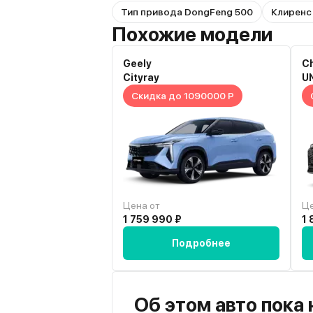
Тип привода DongFeng 500
Клиренс
Похожие модели
Geely
C
Cityray
U
Скидка до 1090000 Р
Цена от
Це
1 759 990 ₽
1 
Подробнее
Об этом авто пока