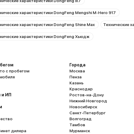
нические характеристики DongFeng ix7
нические характеристики DongFeng Mengshi M-Hero 917
нические характеристики DongFeng Shine Max
Технические х
нические характеристики DongFeng Хьюдж
обегом
Города
то с пробегом
Москва
омобиля
Пенза
Казань
Краснодар
 и ИП
Ростов-на-Дону
Нижний Новгород
м
Новосибирск
Санкт-Петербург
ество
Волгоград
Тамбов
бинет дилера
Мурманск