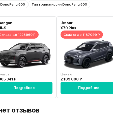
 DongFeng 500
Тип трансмиссии DongFeng 500
hangan
Jetour
NI-S
X70 Plus
Скидка до 1223960 Р
Скидка до 1187099 Р
на от
Цена от
805 341 ₽
2 109 000 ₽
Подробнее
Подробнее
 нет отзывов