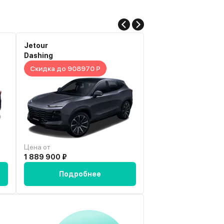
Jetour
Haval
Dashing
Dargo
Скидка до 908970 Р
Скидка до 1130700
Цена от
Цена от
1 889 900 ₽
2 479 000 ₽
Подробнее
Подробн