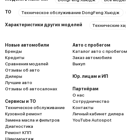
ТО
Техническое обслуживание DongFeng Хьюдж
Ремо
Характеристики других моделей
Технические характе
Новые автомобили
Авто с пробегом
Бренды
Каталог авто с пробегом
Кредиты
Заказ автомобиля
Сравнения моделей
Выкуп
Отзывы об авто
Дилеры
Юр. лицам и ИП
Лучшие авто
Отзывы об автосалонах
Партнёрам
О нас
Сервисы и ТО
Сотрудничество
Техническое обслуживание
Контакты
Кузовной ремонт
Личный кабинет дилера
Замена масла и фильтров
YouTube Autospot
Диагностика
Ремонт КПП
Шиномонтаж