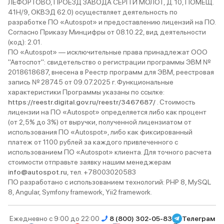
ЛЕФОРТОВО, ПРОЕЗД ЗАВОДА СЕРП И МОЛОТ, Д. 10, ПОМЕЩ.
41Н/9, ОКВЭД 62.0) осуществляет деятельность по
разработке ПО «Autospot» и предоставлению лицензий на ПО.
Согласно Приказу Минцифры от 08.10.22, вид деятельности
(код): 2.01.
ПО «Autospot» — исключительные права принадлежат ООО
"Автоспот": свидетельство о регистрации программы ЭВМ №
2018618687, внесена в Реестр программ для ЭВМ, реестровая
запись № 28745 от 09.07.2025 г. Функциональные
характеристики Программы указаны по ссылке:
https://reestr.digital.gov.ru/reestr/3467687/
. Стоимость
лицензии на ПО «Autospot» определяется либо как процент
(от 2,5% до 3%) от выручки, полученной лицензиатом от
использования ПО «Autospot», либо как фиксированный
платеж от 1100 рублей за каждого привлеченного с
использованием ПО «Autospot» клиента. Для точного расчета
стоимости отправьте заявку нашим менеджерам
info@autospot.ru
, тел. +78003020583
ПО разработано с использованием технологий: PHP 8, MySQL
8, Angular, Symfony framework, Yii2 framework.
Ежедневно с 9:00 до 22:00
8 (800) 302-05-83
Телеграм