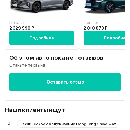
Цена от
Цена от
2 329 990 ₽
2 010 873 ₽
Подробнее
Подробнее
Об этом авто пока нет отзывов
Станьте первым!
Оставить отзыв
Наши клиенты ищут
ТО
Техническое обслуживание DongFeng Shine Max
Ре