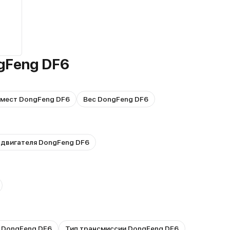
gFeng DF6
 мест DongFeng DF6
Вес DongFeng DF6
 двигателя DongFeng DF6
 DongFeng DF6
Тип трансмиссии DongFeng DF6