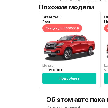
Похожие модели
Great Wall
C
Poer
Hu
Скидка до 300000 Р
Цена от
Це
3 399 000 ₽
2 
Подробнее
Об этом авто пока
Станьте первым!