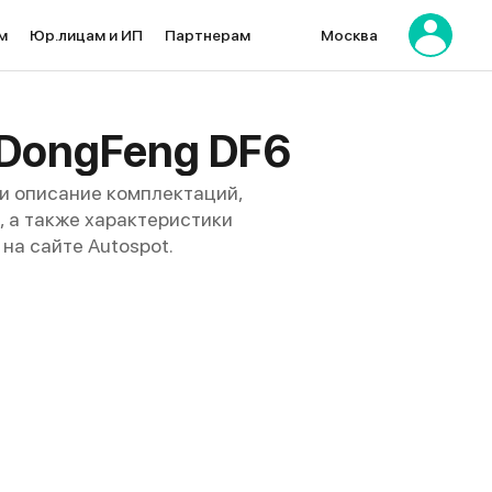
м
Юр.лицам и ИП
Партнерам
Москва
 DongFeng DF6
и описание комплектаций,
г, а также характеристики
на сайте Autospot.