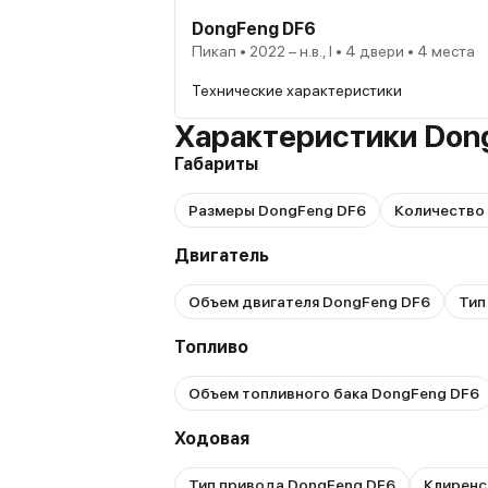
DongFeng DF6
Пикап • 2022 – н.в., I • 4 двери • 4 места
Технические характеристики
Характеристики Don
Габариты
Размеры DongFeng DF6
Количество
Двигатель
Объем двигателя DongFeng DF6
Тип
Топливо
Объем топливного бака DongFeng DF6
Ходовая
Тип привода DongFeng DF6
Клиренс