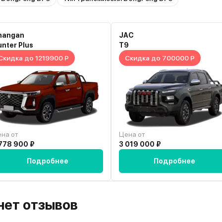
hangan
JAC
nter Plus
T9
Скидка до 1219900 Р
Скидка до 700000 Р
на от
Цена от
778 900 ₽
3 019 000 ₽
Подробнее
Подробнее
 нет отзывов