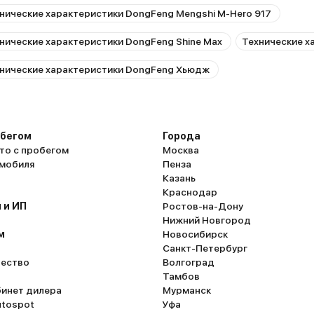
нические характеристики DongFeng Mengshi M-Hero 917
нические характеристики DongFeng Shine Max
Технические х
нические характеристики DongFeng Хьюдж
обегом
Города
то с пробегом
Москва
омобиля
Пенза
Казань
Краснодар
 и ИП
Ростов-на-Дону
Нижний Новгород
м
Новосибирск
Санкт-Петербург
ество
Волгоград
Тамбов
бинет дилера
Мурманск
utospot
Уфа