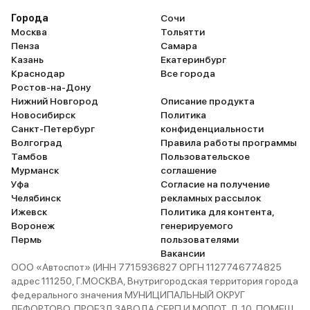
Города
Сочи
Москва
Тольятти
Пенза
Самара
Казань
Екатеринбург
Краснодар
Все города
Ростов-на-Дону
Нижний Новгород
Описание продукта
Новосибирск
Политика
Санкт-Петербург
конфиденциальности
Волгоград
Правила работы программы
Тамбов
Пользовательское
Мурманск
соглашение
Уфа
Согласие на получение
Челябинск
рекламных рассылок
Ижевск
Политика для контента,
Воронеж
генерируемого
Пермь
пользователями
Вакансии
ООО «Автоспот» (ИНН 7715936827 ОРГН 1127746774825
адрес 111250, Г.МОСКВА, Внутригородская территория города
федерального значения МУНИЦИПАЛЬНЫЙ ОКРУГ
ЛЕФОРТОВО, ПРОЕЗД ЗАВОДА СЕРП И МОЛОТ, Д. 10, ПОМЕЩ.