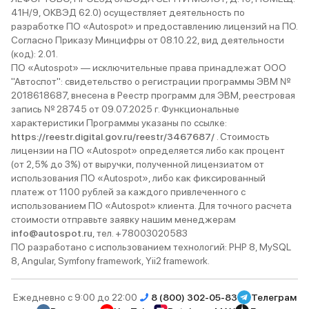
41Н/9, ОКВЭД 62.0) осуществляет деятельность по
разработке ПО «Autospot» и предоставлению лицензий на ПО.
Согласно Приказу Минцифры от 08.10.22, вид деятельности
(код): 2.01.
ПО «Autospot» — исключительные права принадлежат ООО
"Автоспот": свидетельство о регистрации программы ЭВМ №
2018618687, внесена в Реестр программ для ЭВМ, реестровая
запись № 28745 от 09.07.2025 г. Функциональные
характеристики Программы указаны по ссылке:
https://reestr.digital.gov.ru/reestr/3467687/
. Стоимость
лицензии на ПО «Autospot» определяется либо как процент
(от 2,5% до 3%) от выручки, полученной лицензиатом от
использования ПО «Autospot», либо как фиксированный
платеж от 1100 рублей за каждого привлеченного с
использованием ПО «Autospot» клиента. Для точного расчета
стоимости отправьте заявку нашим менеджерам
info@autospot.ru
, тел. +78003020583
ПО разработано с использованием технологий: PHP 8, MySQL
8, Angular, Symfony framework, Yii2 framework.
Ежедневно с 9:00 до 22:00
8 (800) 302-05-83
Телеграм