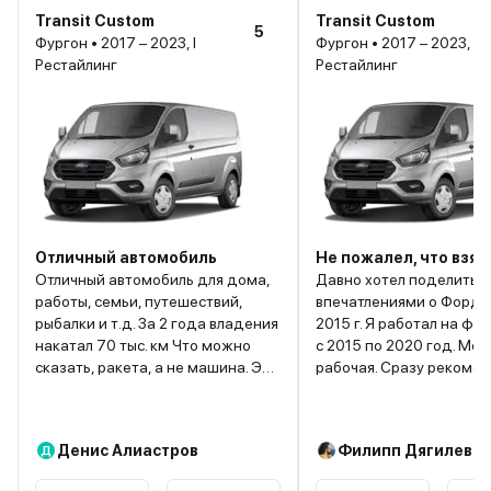
Transit Custom
Transit Custom
5
Фургон • 2017 – 2023, I
Фургон • 2017 – 2023, I
Рестайлинг
Рестайлинг
Отличный автомобиль
Не пожалел, что взял
Отличный автомобиль для дома,
Давно хотел поделитьс
работы, семьи, путешествий,
впечатлениями о Форде
рыбалки и т.д. За 2 года владения
2015 г. Я работал на фи
накатал 70 тыс. км Что можно
с 2015 по 2020 год. Моделька
сказать, ракета, а не машина. Это
рабочая. Сразу рекоме
не только мой друг, но и
сменить помпу с термо
кормушка или дополнительный
поставить помпу +
заработок для моего скромного
электровентилятор. Дор
Денис Алиастров
Филипп Дягилев
Д
семейного бюджета. За два года
но есть в этом смысл:
использования, он полностью
уменьшилась нагрузка 