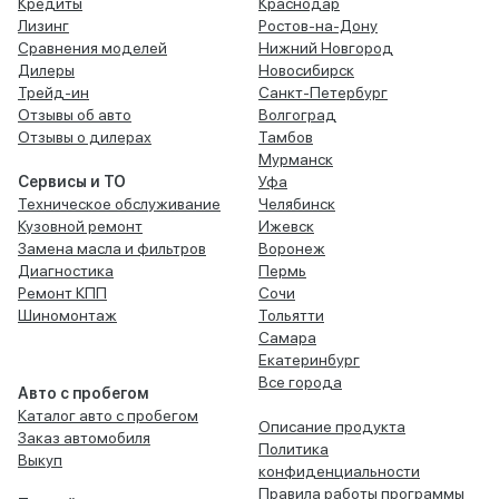
Кредиты
Краснодар
Лизинг
Ростов-на-Дону
Сравнения моделей
Нижний Новгород
Дилеры
Новосибирск
Трейд-ин
Санкт-Петербург
Отзывы об авто
Волгоград
Отзывы о дилерах
Тамбов
Мурманск
Сервисы и ТО
Уфа
Техническое обслуживание
Челябинск
Кузовной ремонт
Ижевск
Замена масла и фильтров
Воронеж
Диагностика
Пермь
Ремонт КПП
Сочи
Шиномонтаж
Тольятти
Самара
Екатеринбург
Все города
Авто с пробегом
Каталог авто с пробегом
Описание продукта
Заказ автомобиля
Политика
Выкуп
конфиденциальности
Правила работы программы