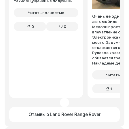
таких ощущений не получишь.
Читать полностью
Очень не однозн
автомобиль
0
0
Мелочи просто «
впечатление от а
Электроника само
место. Задумчивое
откликается с пер
Рулевое колесо п
сбивается градусо
Накладные детали
Читать пол
1
Отзывы о Land Rover Range Rover