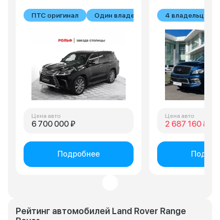
ПТС оригинал
Один владелец
4 владельца
Цена авто
Цена авто
6 700 000 ₽
2 687 160 ₽
3 
Подробнее
Подроб
Рейтинг автомобилей Land Rover Range