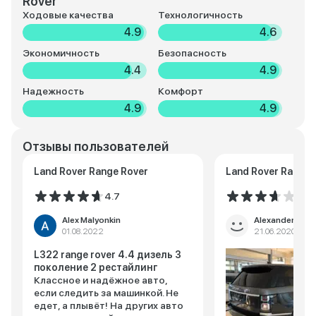
Rover
Ходовые качества
Технологичность
4.9
4.6
Экономичность
Безопасность
4.4
4.9
Надежность
Комфорт
4.9
4.9
Отзывы пользователей
Land Rover Range Rover
Land Rover Range 
4.7
3.7
Alex Malyonkin
Alexander Skor
01.08.2022
21.06.2020
L322 range rover 4.4 дизель 3
поколение 2 рестайлинг
Классное и надёжное авто,
если следить за машинкой. Не
едет, а плывёт! На других авто