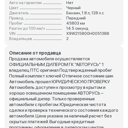
Авто на гарантии
Нет
Цвет
Черный
Двигатель
Бензин, 1.8 л, 128 л.с.
Привод
Передний
Пробег
45803 км
Разгон до 100 км/ч
14.5 секунд
VIN
X9W215800H0051388
Владельцев
2
Описание от продавца
Продажа автомобиля осуществляется
ОФИЦИАЛЬНЫМ ДИЛЕРОМ ГК “АВТОРУСЬ” 1
владелец ПТС оригинал Подтвержденный пробег
Полный комплект ключей Отличное состояние шин
Автомобиль прошел ЮРИДИЧЕСКУЮ ПРОВЕРКУ
Автомобиль доступен к просмотру в крытом и
хорошо освещенном помещении АВТОРУСЬ –
официальный дилер. Только проверенные
автомобили с пробегом. Юридическая чистота
сделки и проверка технического состояния каждого
автомобиля. Цена указана за наличный расчет без
скрытых платежей. Выгодные кредитные
программы, оформление в дилерском центре.