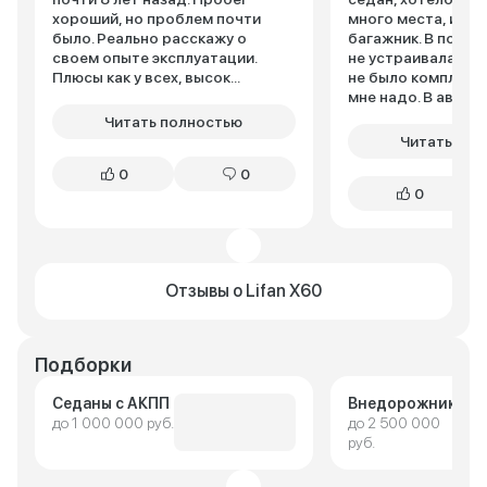
хороший, но проблем почти
много места, и бо
было. Реально расскажу о
багажник. В поиск
своем опыте эксплуатации.
не устраивала либ
Плюсы как у всех, высок...
не было комплект
мне надо. В автоса.
Читать полностью
Читать пол
0
0
0
Отзывы о Lifan X60
Подборки
Седаны с АКПП
Внедорожники
до 1 000 000 руб.
до 2 500 000
руб.