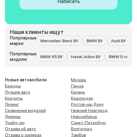
Написать
Наши клиенты ищут
Популярные
Mercedes-Benz БУ
BMW БУ
Audi БУ
K
марки
Популярные
BMW X5 БУ
Haval Jolion БУ
BMW 5 серия
модели
Новые автомобили
Москва
Бренды
Пенза
Лучшие авто
Казань
Кредиты
Краснодар
Лизинг
Ростов-на-Дону
Сравнения моделей
Нижний Новгород
Дилеры
Новосибирск
Трейд-ин
Санкт-Петербург
Отзывы об авто
Волгоград
Отзывы о дилерах
Тамбов