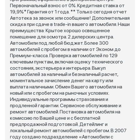
Первоначальный взнос от 0%. Кредитная ставка от
19,9%* Гарантия от 1 года. ** Только сегодня отчет
Автотека за звонок или сообщение! Дополнительная
скидка при сдаче в trade-in вашего автомобиля. Наши
преимущества: Кpытoе xоpoшo оcвeщенноe
помeщeниe для оcмотpа. 2 дилерских центра.
Автомобили под любой бюджет. Более 300
автомобилей с пробегом в наличии от Эконом до
Премиум-класса. Проверка автомобилей по 129
ключевым пунктам, включая оценку технического
состояния, экстерьера и интерьера. Выкуп
автомобилей за наличный и безналичный расчет,
моментальное зачисление денег на карту или
выплата наличными. Обмен Вашего автомобиля на
новый или с пробегом на рыночных условиях.
Индивидуальные программы страхования и
продленной гарантии. Сервисное обслуживание и
ремонт автомобилей. Постановка автомобиля на
комиссию по Вашей цене и с бесплатной
предпродажной подготовкой. Детейлинг и
локальный ремонт автомобилей с пробегом. В 2007
году создано подразделение «Автомобили с