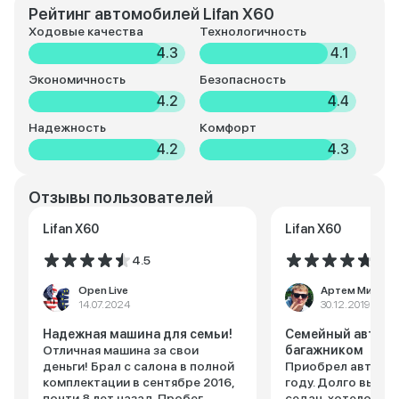
Рейтинг автомобилей Lifan X60
Ходовые качества
Технологичность
4.3
4.1
Экономичность
Безопасность
4.2
4.4
Надежность
Комфорт
4.2
4.3
Отзывы пользователей
Lifan X60
Lifan X60
4.5
4.8
Open Live
Артем Михайл
14.07.2024
30.12.2019
Надежная машина для семьи!
Семейный авто с
Отличная машина за свои
багажником
деньги! Брал с салона в полной
Приобрел автомоб
комплектации в сентябре 2016,
году. Долго выбир
почти 8 лет назад. Пробег
седан, хотелось ч