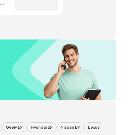
уб.
Geely БУ
Hyundai БУ
Nissan БУ
Lexus БУ
Land Rove