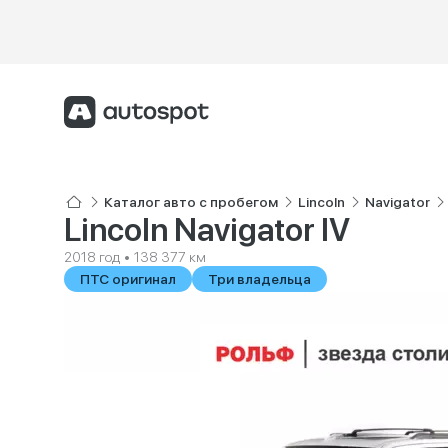
Каталог авто с пробегом
Lincoln
Navigator
Lincoln Navigator IV
2018 год • 138 377 км
ПТС оригинал
Три владельца