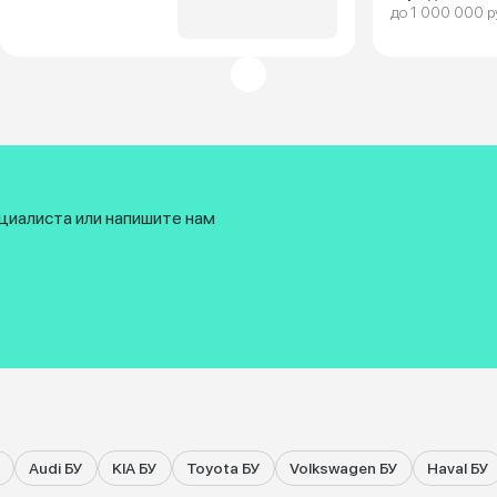
до 1 000 000 р
циалиста или напишите нам
Audi БУ
KIA БУ
Toyota БУ
Volkswagen БУ
Haval БУ