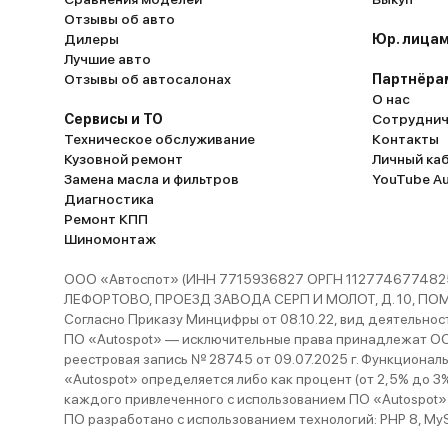
Отзывы об авто
Дилеры
Юр. лицам
Лучшие авто
Отзывы об автосалонах
Партнёра
О нас
Сервисы и ТО
Сотруднич
Техническое обслуживание
Контакты
Кузовной ремонт
Личный ка
Замена масла и фильтров
YouTube A
Диагностика
Ремонт КПП
Шиномонтаж
ООО «Автоспот» (ИНН 7715936827 ОРГН 1127746774825
ЛЕФОРТОВО, ПРОЕЗД ЗАВОДА СЕРП И МОЛОТ, Д. 10, ПОМЕЩ
Согласно Приказу Минцифры от 08.10.22, вид деятельности
ПО «Autospot» — исключительные права принадлежат ООО
реестровая запись № 28745 от 09.07.2025 г. Функционал
«Autospot» определяется либо как процент (от 2,5% до 3
каждого привлеченного с использованием ПО «Autospot»
ПО разработано с использованием технологий: PHP 8, MySQL