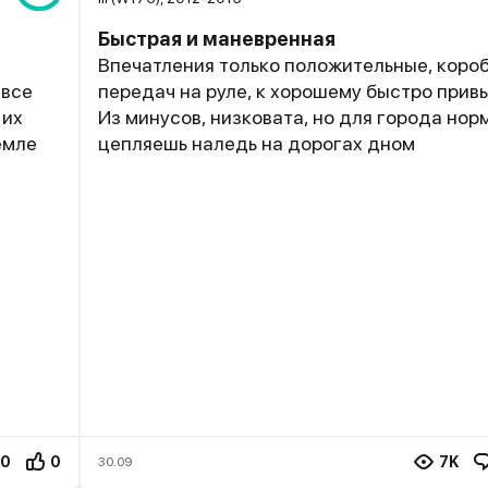
Быстрая и маневренная
Впечатления только положительные, коро
 все
передач на руле, к хорошему быстро прив
 их
Из минусов, низковата, но для города нор
емле
цепляешь наледь на дорогах дном
0
0
7K
30.09