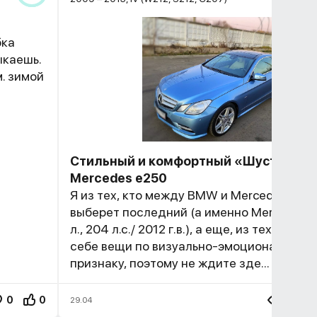
бка
ыкаешь.
м. зимой
Стильный и комфортный «Шустрик»
Mercedes e250
Я из тех, кто между BMW и Mercedes все
выберет последний (а именно Mercedes e
л., 204 л.с./ 2012 г.в.), а еще, из тех, кто 
себе вещи по визуально-эмоциональном
признаку, поэтому не ждите зде...
0
0
497
29.04