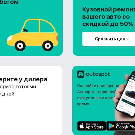
обегом
Кузовной ремон
вашего авто со
скидкой до 50%
Сравнить цены
ерите у дилера
ерите готовый
Скачайте приложение
Autospot – проверяйте
0 дней
статус заявки в любое
время