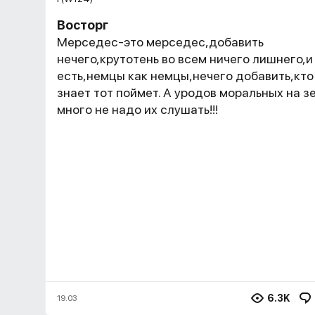
Восторг
Мерседес-это мерседес,добавить
нечего,крутотень во всем ничего лишнего,и
есть,немцы как немцы,нечего добавить,кто
знает тот поймет. А уродов моральных на з
много не надо их слушать!!!
6.3K
19.03