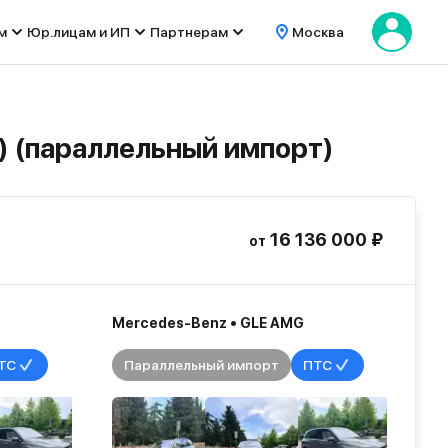
м
Юр.лицам и ИП
Партнерам
Москва
г) (параллельный импорт)
16 136 000 ₽
от
Mercedes-Benz • GLE AMG
ТС
Параллельный импорт
ПТС