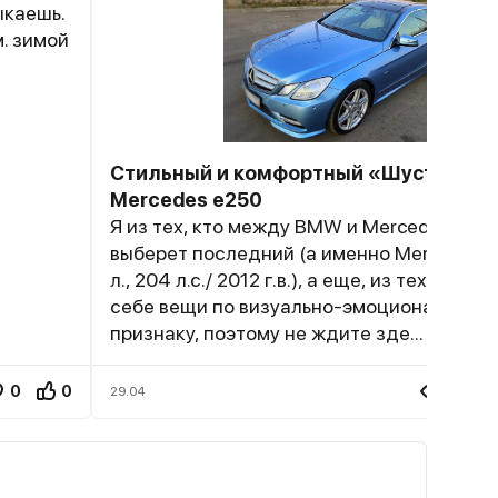
ыкаешь.
м. зимой
Стильный и комфортный «Шустрик»
Mercedes e250
Я из тех, кто между BMW и Mercedes все
выберет последний (а именно Mercedes e
л., 204 л.с./ 2012 г.в.), а еще, из тех, кто 
себе вещи по визуально-эмоциональном
признаку, поэтому не ждите зде...
0
0
497
29.04