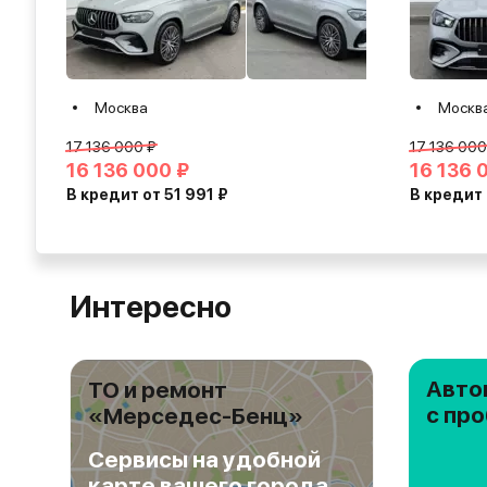
Москва
Москв
17 136 000 ₽
17 136 000
16 136 000 ₽
16 136 
В кредит от 51 991 ₽
В кредит 
Интересно
Авто
ТО и ремонт
с пр
«Mерседес-Бенц»
Сервисы на удобной
карте вашего города