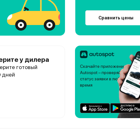
Сравнить цены
ерите у дилера
ерите готовый
Скачайте приложение
Autospot – проверяйте
0 дней
статус заявки в любое
время