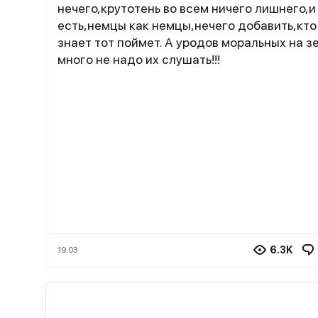
нечего,крутотень во всем ничего лишнего,и
есть,немцы как немцы,нечего добавить,кто
знает тот поймет. А уродов моральных на з
много не надо их слушать!!!
6.3K
19.03