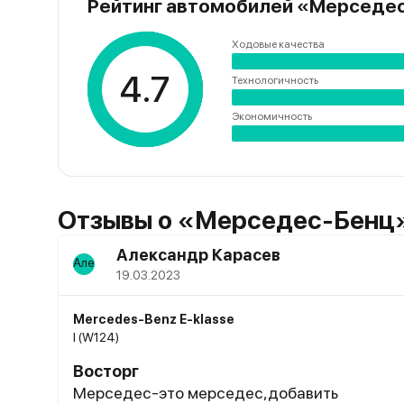
Рейтинг автомобилей «Mерседе
Ходовые качества
4.7
Технологичность
Экономичность
Отзывы о
«Mерседес-Бенц
Александр Карасев
19.03.2023
Mercedes-Benz E-klasse
I (W124)
Восторг
Мерседес-это мерседес,добавить