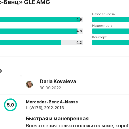
с-Бенц» GLE AMG
Безопасность
4.9
Надежность
4.8
Комфорт
4.2
»
Daria Kovaleva
30.09.2022
Mercedes-Benz A-klasse
5.0
III (W176), 2012-2015
Быстрая и маневренная
Впечатления только положительные, коро