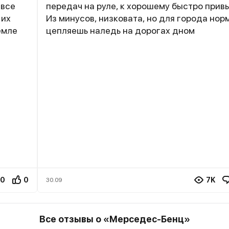
 все
передач на руле, к хорошему быстро прив
 их
Из минусов, низковата, но для города нор
емле
цепляешь наледь на дорогах дном
0
0
7K
30.09
Все отзывы о «Mерседес-Бенц»