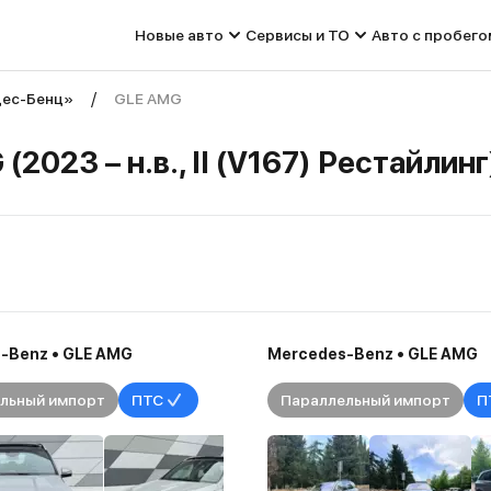
Новые авто
Сервисы и ТО
Авто с пробего
ес-Бенц»
GLE AMG
023 – н.в., II (V167) Рестайлин
-Benz • GLE AMG
Mercedes-Benz • GLE AMG
льный импорт
ПТС
Параллельный импорт
П