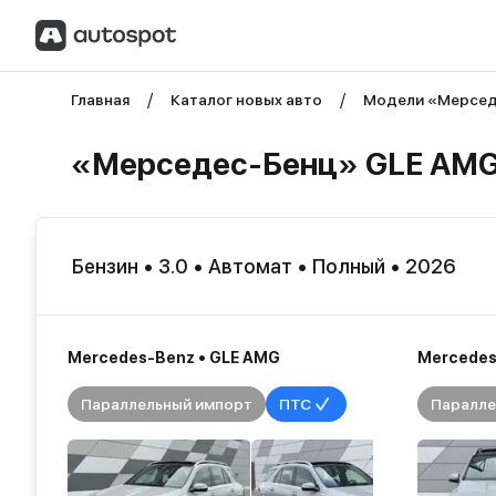
Главная
Каталог новых авто
Модели «Mерсед
«Mерседес-Бенц» GLE AMG (2
Бензин
•
3.0
•
Автомат
•
Полный
•
2026
Mercedes-Benz • GLE AMG
Mercedes
Параллельный импорт
ПТС
Паралле