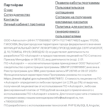
Правила работы программы
Партнёрам
Пользовательское
О нас
соглашение
Сотрудничество
Согласие на получение
Контакты
рекламных рассылок
Личный кабинет партнера
Политика для контента,
генерируемого
пользователями
ООО «Автоспот» (ИНН 7715936827 ОРГН 1127746774825 адрес 111250,
Г.МОСКВА, Внутригородская территория города федерального значения
МУНИЦИПАЛЬНЫЙ ОКРУГ ЛЕФОРТОВО, ПРОЕЗД ЗАВОДА СЕРП И МОЛОТ,
Д. 10, ПОМЕЩ. 41Н/9, ОКВЭД 62.0) осуществляет деятельность по
разработке ПО «Autospot» и предоставлению лицензий на ПО. Согласно
Приказу Минцифры от 08.10.22, вид деятельности (код): 2.01.
ПО «Autospot» — исключительные права принадлежат ООО "Автоспот":
свидетельство о регистрации программы ЭВМ № 2018618687, внесена в
Реестр программ для ЭВМ, реестровая запись № 28745 от 09.07.2025 г.
Функциональные характеристики Программы указаны по ссылке:
https://reestr.digital.gov.ru/reestr/3467687/
. Стоимость лицензии на ПО
«Autospot» определяется либо как процент (от 2,5% до 3%) от выручки,
полученной лицензиатом от использования ПО «Autospot», либо как
фиксированный платеж от 1100 рублей за каждого привлеченного с
использованием ПО «Autospot» клиента. Для точного расчета стоимости
отправьте заявку нашим менеджерам
info@autospot.ru
, тел.
+78003020583
ПО разработано с использованием технологий: PHP 8, MySQL 8, Angular,