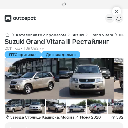
Каталог авто с пробегом
Suzuki
Grand Vitara
III 
Suzuki Grand Vitara III Рестайлинг
2011 год • 189 882 км
ПТС оригинал
Два владельца
Звезда Столицы Каширка, Москва, 4 Июня 2026
392