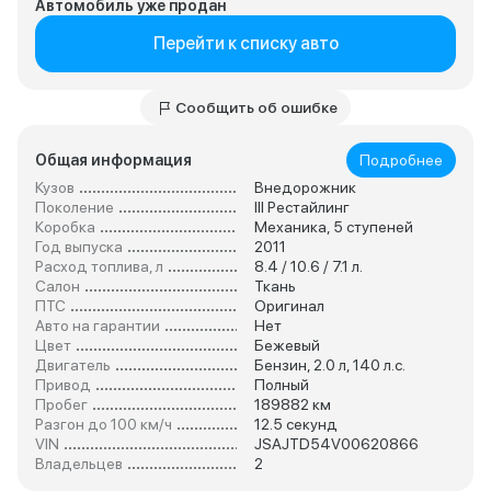
Автомобиль уже продан
Перейти к списку авто
Сообщить об ошибке
Общая информация
Подробнее
Кузов
Внедорожник
Поколение
III Рестайлинг
Коробка
Механика, 5 ступеней
Год выпуска
2011
Расход топлива, л
8.4 / 10.6 / 7.1 л.
Салон
Ткань
ПТС
Оригинал
Авто на гарантии
Нет
Цвет
Бежевый
Двигатель
Бензин, 2.0 л, 140 л.с.
Привод
Полный
Пробег
189882 км
Разгон до 100 км/ч
12.5 секунд
VIN
JSAJTD54V00620866
Владельцев
2