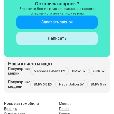
Остались вопросы?
Закажите бесплатную консультацию нашего
специалиста или напишите нам
Заказать звонок
Написать
Наши клиенты ищут
Популярные
Mercedes-Benz БУ
BMW БУ
Audi БУ
K
марки
Популярные
BMW X5 БУ
Haval Jolion БУ
BMW 5 серия
модели
Новые автомобили
Москва
Бренды
Пенза
Лучшие авто
Казань