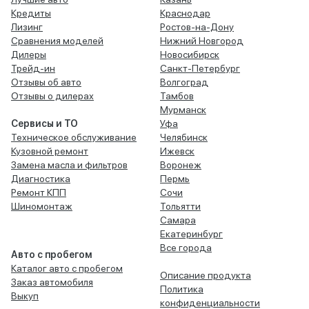
Кредиты
Краснодар
Лизинг
Ростов-на-Дону
Сравнения моделей
Нижний Новгород
Дилеры
Новосибирск
Трейд-ин
Санкт-Петербург
Отзывы об авто
Волгоград
Отзывы о дилерах
Тамбов
Мурманск
Сервисы и ТО
Уфа
Техническое обслуживание
Челябинск
Кузовной ремонт
Ижевск
Замена масла и фильтров
Воронеж
Диагностика
Пермь
Ремонт КПП
Сочи
Шиномонтаж
Тольятти
Самара
Екатеринбург
Все города
Авто с пробегом
Каталог авто с пробегом
Описание продукта
Заказ автомобиля
Политика
Выкуп
конфиденциальности