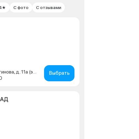
 4★
С фото
С отзывами
г. Москва, улица Константинова, д. 11а (этаж 3)
Выбрать
0
КАД