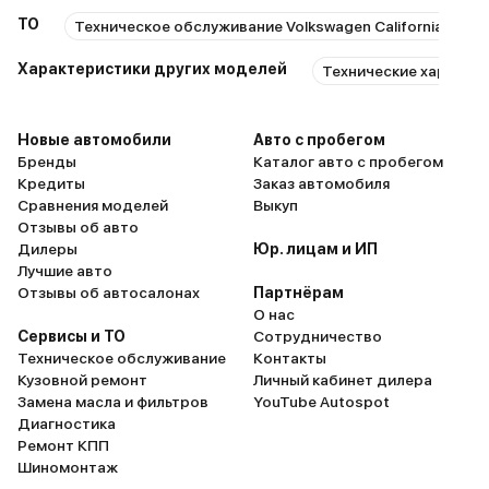
ТО
Техническое обслуживание Volkswagen California
Р
Характеристики других моделей
Технические характер
Новые автомобили
Авто с пробегом
Бренды
Каталог авто с пробегом
Кредиты
Заказ автомобиля
Сравнения моделей
Выкуп
Отзывы об авто
Дилеры
Юр. лицам и ИП
Лучшие авто
Отзывы об автосалонах
Партнёрам
О нас
Сервисы и ТО
Сотрудничество
Техническое обслуживание
Контакты
Кузовной ремонт
Личный кабинет дилера
Замена масла и фильтров
YouTube Autospot
Диагностика
Ремонт КПП
Шиномонтаж