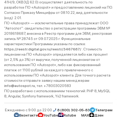
41Н/9, ОКВЭД 62.0) осуществляет деятельность по
разработке ПО «Autospot» и предоставлению лицензий на ПО.
Согласно Приказу Минцифры от 08.10.22, вид деятельности
(код): 2.01.
ПО «Autospot» — исключительные права принадлежат ООО
"Автоспот": свидетельство о регистрации программы ЭВМ №
2018618687, внесена в Реестр программ для ЭВМ, реестровая
запись № 28745 от 09.07.2025 г. Функциональные
характеристики Программы указаны по ссылке:
https://reestr.digital.gov.ru/reestr/3467687/
. Стоимость
лицензии на ПО «Autospot» определяется либо как процент
(от 2,5% до 3%) от выручки, полученной лицензиатом от
использования ПО «Autospot», либо как фиксированный
платеж от 1100 рублей за каждого привлеченного с
использованием ПО «Autospot» клиента. Для точного расчета
стоимости отправьте заявку нашим менеджерам
info@autospot.ru
, тел. +78003020583
ПО разработано с использованием технологий: PHP 8, MySQL
8, Angular, Symfony framework, Yii2 framework.
Ежедневно с 9:00 до 22:00
8 (800) 302-05-83
Телеграм
Вконтакте
YouTube
Rutube
MAX
Дзен