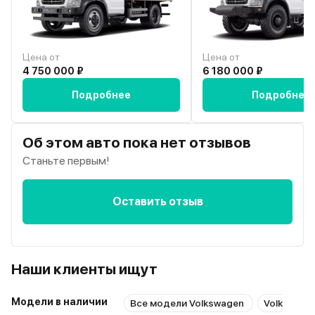
Цена от
Цена от
4 750 000 ₽
6 180 000 ₽
Подробнее
Подробнее
Об этом авто пока нет отзывов
Станьте первым!
Оставить отзыв
Наши клиенты ищут
Модели в наличии
Все модели Volkswagen
Volkswage