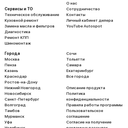
расходу – песня: в районе 100 км
подогрев сидений, под
О нас
кушает 4,5 литра, если
зеркал, автоматическое
Сервисы и ТО
Сотрудничество
переваливает за 150 км/ч,
включение и выключени
Техническое обслуживание
Контакты
максималка 7 литров. Плюсую и
регулирование и отклю
Кузовной ремонт
Личный кабинет дилера
таким характеристикам, как
звука на руле, ответ при
Замена масла и фильтров
YouTube Autospot
управляемость, качество
на телефон. Так как езжу с
Диагностика
материалов внутренней отделки,
детьми, гонять мне не н
Ремонт КПП
шумоизоляция. О качестве кузова
не скажу, что машина ре
Шиномонтаж
говорить, думаю, нет смысла, я не
л. с. меня вполне устраи
встречал ржавых Гольфов. По
обычно я никуда не спеш
Города
Сочи
минусам. Если докопаться, то
иногда и их маловато. Е
Москва
Тольятти
ключ запуска неудобно
сравнивать с авто таког
Пенза
Самара
расположили, а датчик уровня
класса как наша, то
Казань
Екатеринбург
масла, который находится на
шумоизоляция отличная
Краснодар
Все города
поддоне, часто выдает
особенно, если постави
Ростов-на-Дону
некорректные данные, потому
приличные шины. Салон
Нижний Новгород
Описание продукта
что окисляется.
и очень легко отмыть. С
Новосибирск
Политика
достаточно просторно, 
Санкт-Петербург
конфиденциальности
входят два автокресла.
Волгоград
Правила работы программы
недостатков – не совсе
Тамбов
Пользовательское
Один раз врезалась сле
Мурманск
соглашение
вмятина осталась прили
Уфа
Согласие на получение
Больше минусов нет, я 
Челябинск
рекламных рассылок