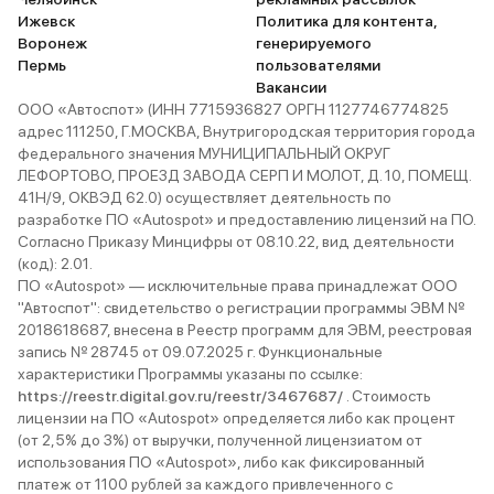
машину безумно люблю
Ижевск
Политика для контента,
благодаря комфорту и
Воронеж
генерируемого
маленькому расходу топ
Пермь
пользователями
рекомендую тем, кто с
Вакансии
её купить.
ООО «Автоспот» (ИНН 7715936827 ОРГН 1127746774825
адрес 111250, Г.МОСКВА, Внутригородская территория города
федерального значения МУНИЦИПАЛЬНЫЙ ОКРУГ
ЛЕФОРТОВО, ПРОЕЗД ЗАВОДА СЕРП И МОЛОТ, Д. 10, ПОМЕЩ.
41Н/9, ОКВЭД 62.0) осуществляет деятельность по
разработке ПО «Autospot» и предоставлению лицензий на ПО.
Согласно Приказу Минцифры от 08.10.22, вид деятельности
(код): 2.01.
ПО «Autospot» — исключительные права принадлежат ООО
"Автоспот": свидетельство о регистрации программы ЭВМ №
2018618687, внесена в Реестр программ для ЭВМ, реестровая
запись № 28745 от 09.07.2025 г. Функциональные
характеристики Программы указаны по ссылке:
https://reestr.digital.gov.ru/reestr/3467687/
. Стоимость
лицензии на ПО «Autospot» определяется либо как процент
(от 2,5% до 3%) от выручки, полученной лицензиатом от
использования ПО «Autospot», либо как фиксированный
платеж от 1100 рублей за каждого привлеченного с