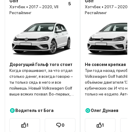
Golf
Golf
5
Хэтчбек • 2017 – 2020, VII
Хэтчбек • 2017 – 2020, VI
Рестайлинг
Рестайлинг
Дорогущий Гольф того стоит
Не совсем крепкая
Когда спрашивают, за что отдал
Три года назад приобр
столько денег, я всегда говорю –
Volkswagen Golf hatchba
ты только сядь в него и все
объёмом двигателя 139
поймешь. Новый Volkswagen Golf
кубических см. И что на
выше всяких похвал. Во-первых,
только не ездило. Авто
внешность – компактный,
настолько вместительны
стильный, в меру «зализанный»,
перенёс даже два пере
Водитель от Бога
Олег Дунаев
В
О
внешне по-спортивному
квартиры и дачи в друг
заниженный, но при этом с
квартиру. Купили мы на
достойным клиренсом, как для
«Гольфик» в салоне в 20
1
0
1
хэтча. Кому мало просвета,
Помимо него, в нашем