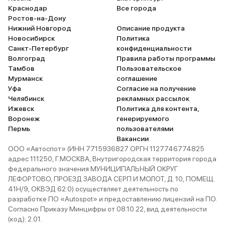
Краснодар
Все города
Ростов-на-Дону
Нижний Новгород
Описание продукта
Новосибирск
Политика
Санкт-Петербург
конфиденциальности
Волгоград
Правила работы программы
Тамбов
Пользовательское
Мурманск
соглашение
Уфа
Согласие на получение
Челябинск
рекламных рассылок
Ижевск
Политика для контента,
Воронеж
генерируемого
Пермь
пользователями
Вакансии
ООО «Автоспот» (ИНН 7715936827 ОРГН 1127746774825
адрес 111250, Г.МОСКВА, Внутригородская территория города
федерального значения МУНИЦИПАЛЬНЫЙ ОКРУГ
ЛЕФОРТОВО, ПРОЕЗД ЗАВОДА СЕРП И МОЛОТ, Д. 10, ПОМЕЩ.
41Н/9, ОКВЭД 62.0) осуществляет деятельность по
разработке ПО «Autospot» и предоставлению лицензий на ПО.
Согласно Приказу Минцифры от 08.10.22, вид деятельности
(код): 2.01.