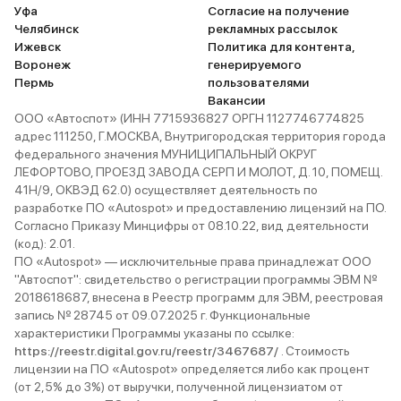
Уфа
Согласие на получение
Челябинск
рекламных рассылок
Ижевск
Политика для контента,
Воронеж
генерируемого
Пермь
пользователями
Вакансии
ООО «Автоспот» (ИНН 7715936827 ОРГН 1127746774825
адрес 111250, Г.МОСКВА, Внутригородская территория города
федерального значения МУНИЦИПАЛЬНЫЙ ОКРУГ
ЛЕФОРТОВО, ПРОЕЗД ЗАВОДА СЕРП И МОЛОТ, Д. 10, ПОМЕЩ.
41Н/9, ОКВЭД 62.0) осуществляет деятельность по
разработке ПО «Autospot» и предоставлению лицензий на ПО.
Согласно Приказу Минцифры от 08.10.22, вид деятельности
(код): 2.01.
ПО «Autospot» — исключительные права принадлежат ООО
"Автоспот": свидетельство о регистрации программы ЭВМ №
2018618687, внесена в Реестр программ для ЭВМ, реестровая
запись № 28745 от 09.07.2025 г. Функциональные
характеристики Программы указаны по ссылке:
https://reestr.digital.gov.ru/reestr/3467687/
. Стоимость
лицензии на ПО «Autospot» определяется либо как процент
(от 2,5% до 3%) от выручки, полученной лицензиатом от