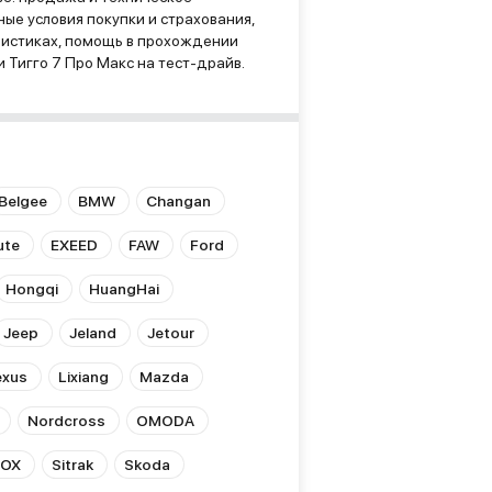
ые условия покупки и страхования,
ристиках, помощь в прохождении
 Тигго 7 Про Макс на тест-драйв.
Belgee
BMW
Changan
ute
EXEED
FAW
Ford
Hongqi
HuangHai
Jeep
Jeland
Jetour
exus
Lixiang
Mazda
Nordcross
OMODA
ROX
Sitrak
Skoda