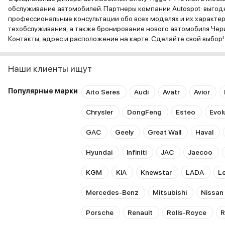
обслуживание автомобилей. Партнеры компании Autospot: выгодн
профессиональные консультации обо всех моделях и их характе
техобслуживания, а также бронирование нового автомобиля Чери
Контакты, адрес и расположение на карте. Сделайте свой выбор!
Наши клиенты ищут
Популярные марки
Aito Seres
Audi
Avatr
Avior
Chrysler
DongFeng
Esteo
Evol
GAC
Geely
Great Wall
Haval
Hyundai
Infiniti
JAC
Jaecoo
KGM
KIA
Knewstar
LADA
L
Mercedes-Benz
Mitsubishi
Nissan
Porsche
Renault
Rolls-Royce