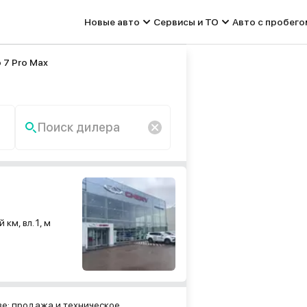
Новые авто
Сервисы и ТО
Авто с пробего
 7 Pro Max
Поиск дилера
По запросу «» ничего не
найдено.
км, вл. 1, м
ве: продажа и техническое