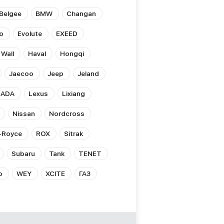
Belgee
BMW
Changan
o
Evolute
EXEED
 Wall
Haval
Hongqi
Jaecoo
Jeep
Jeland
LADA
Lexus
Lixiang
Nissan
Nordcross
s-Royce
ROX
Sitrak
Subaru
Tank
TENET
o
WEY
XCITE
ГАЗ