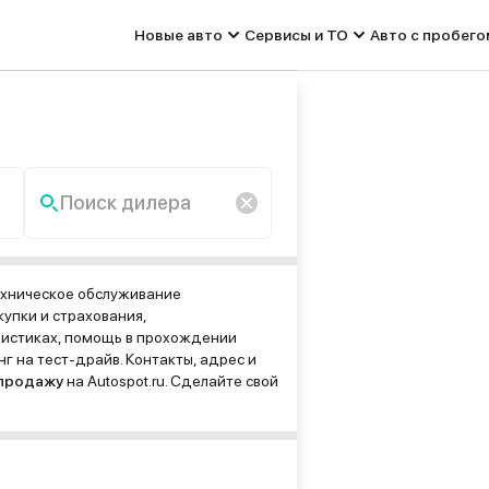
Новые авто
Сервисы и ТО
Авто с пробего
Поиск дилера
По запросу «» ничего не
найдено.
ехническое обслуживание
упки и страхования,
ристиках, помощь в прохождении
г на тест-драйв. Контакты, адрес и
 продажу
на Autospot.ru. Сделайте свой