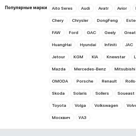
Популярные марки
Aito Seres
Audi
Avatr
Avior
Chery
Chrysler
DongFeng
Este
FAW
Ford
GAC
Geely
Great
HuangHai
Hyundai
Infiniti
JAC
Jetour
KGM
KIA
Knewstar
Mazda
Mercedes-Benz
Mitsubishi
OMODA
Porsche
Renault
Roll
Skoda
Solaris
Sollers
Soueast
Toyota
Volga
Volkswagen
Volv
Москвич
УАЗ