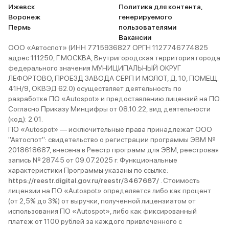
Ижевск
Политика для контента,
Воронеж
генерируемого
Пермь
пользователями
Вакансии
ООО «Автоспот» (ИНН 7715936827 ОРГН 1127746774825
адрес 111250, Г.МОСКВА, Внутригородская территория города
федерального значения МУНИЦИПАЛЬНЫЙ ОКРУГ
ЛЕФОРТОВО, ПРОЕЗД ЗАВОДА СЕРП И МОЛОТ, Д. 10, ПОМЕЩ.
41Н/9, ОКВЭД 62.0) осуществляет деятельность по
разработке ПО «Autospot» и предоставлению лицензий на ПО.
Согласно Приказу Минцифры от 08.10.22, вид деятельности
(код): 2.01.
ПО «Autospot» — исключительные права принадлежат ООО
"Автоспот": свидетельство о регистрации программы ЭВМ №
2018618687, внесена в Реестр программ для ЭВМ, реестровая
запись № 28745 от 09.07.2025 г. Функциональные
характеристики Программы указаны по ссылке:
https://reestr.digital.gov.ru/reestr/3467687/
. Стоимость
лицензии на ПО «Autospot» определяется либо как процент
(от 2,5% до 3%) от выручки, полученной лицензиатом от
использования ПО «Autospot», либо как фиксированный
платеж от 1100 рублей за каждого привлеченного с