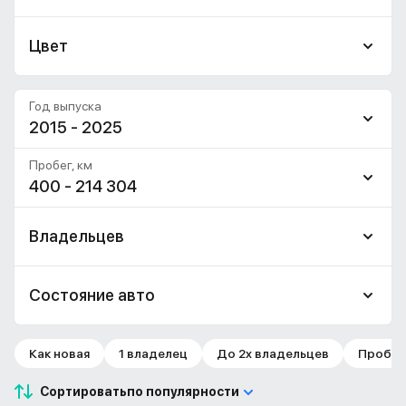
Цвет
Год выпуска
2015 - 2025
Пробег, км
400 - 214 304
Владельцев
Состояние авто
Как новая
1 владелец
До 2х владельцев
Пробег 
Сортировать
по популярности