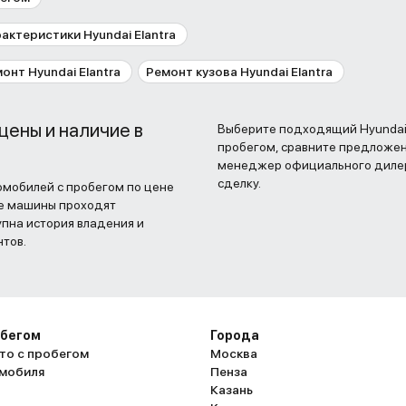
актеристики Hyundai Elantra
онт Hyundai Elantra
Ремонт кузова Hyundai Elantra
 цены и наличие в
Выберите подходящий Hyundai 
пробегом, сравните предложени
менеджер официального дилер
сделку.
томобилей с пробегом по цене
се машины проходят
пна история владения и
нтов.
обегом
Города
то с пробегом
Москва
омобиля
Пенза
Казань