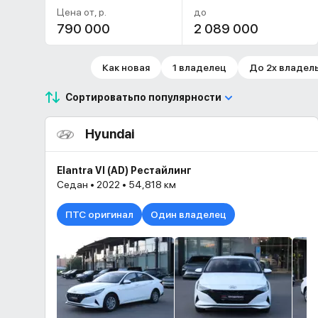
Цена от, р.
до
Как новая
1 владелец
До 2х владел
Сортировать
по популярности
Hyundai
Elantra VI (AD) Рестайлинг
Седан • 2022 • 54,818 км
ПТС оригинал
Один владелец