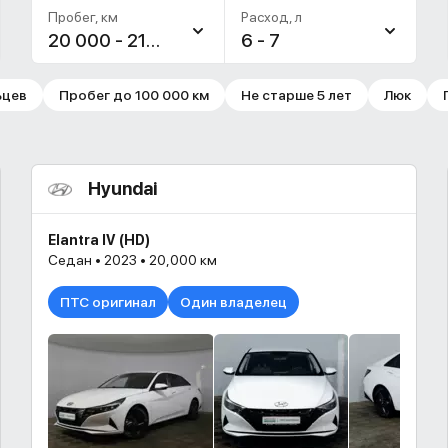
Пробег, км
Расход, л
20 000 - 219 546
6 - 7
ьцев
Пробег до 100 000 км
Не старше 5 лет
Люк
Hyundai
Elantra IV (HD)
Седан • 2023 • 20,000 км
ПТС оригинал
Один владелец