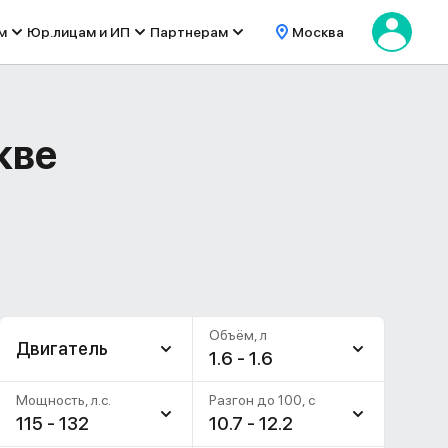
м
Юр.лицам и ИП
Партнерам
Москва
кве
Объём, л
Двигатель
1.6 - 1.6
Мощность, л.с.
Разгон до 100, c
115 - 132
10.7 - 12.2