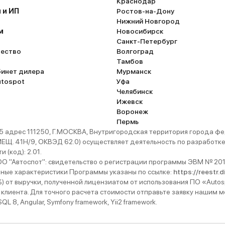
Краснодар
 и ИП
Ростов-на-Дону
Нижний Новгород
м
Новосибирск
Санкт-Петербург
ество
Волгоград
Тамбов
бинет дилера
Мурманск
utospot
Уфа
Челябинск
Ижевск
Воронеж
Пермь
 адрес 111250, Г.МОСКВА, Внутригородская территория города
. 41Н/9, ОКВЭД 62.0) осуществляет деятельность по разработке 
 (код): 2.01.
 "Автоспот": свидетельство о регистрации программы ЭВМ № 201
ьные характеристики Программы указаны по ссылке:
https://reestr.
%) от выручки, полученной лицензиатом от использования ПО «Autos
 клиента. Для точного расчета стоимости отправьте заявку нашим
 8, Angular, Symfony framework, Yii2 framework.