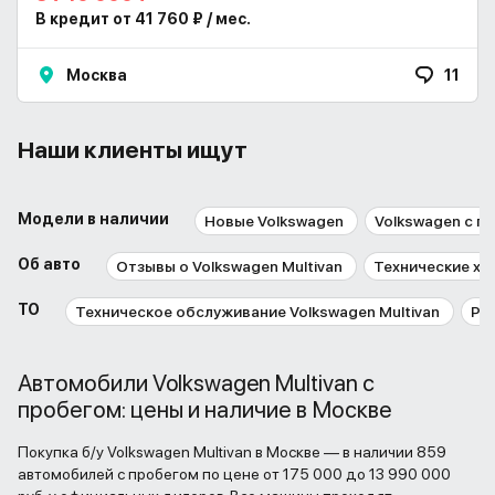
В кредит от 41 760 ₽ / мес.
Москва
11
Наши клиенты ищут
Модели в наличии
Новые Volkswagen
Volkswagen с п
Об авто
Отзывы о Volkswagen Multivan
Технические ха
ТО
Техническое обслуживание Volkswagen Multivan
Ре
Автомобили Volkswagen Multivan с
пробегом: цены и наличие в Москве
Покупка б/у Volkswagen Multivan в Москве — в наличии 859
автомобилей с пробегом по цене от 175 000 до 13 990 000