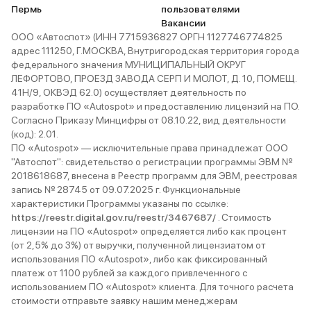
Пермь
пользователями
Вакансии
ООО «Автоспот» (ИНН 7715936827 ОРГН 1127746774825
адрес 111250, Г.МОСКВА, Внутригородская территория города
федерального значения МУНИЦИПАЛЬНЫЙ ОКРУГ
ЛЕФОРТОВО, ПРОЕЗД ЗАВОДА СЕРП И МОЛОТ, Д. 10, ПОМЕЩ.
41Н/9, ОКВЭД 62.0) осуществляет деятельность по
разработке ПО «Autospot» и предоставлению лицензий на ПО.
Согласно Приказу Минцифры от 08.10.22, вид деятельности
(код): 2.01.
ПО «Autospot» — исключительные права принадлежат ООО
"Автоспот": свидетельство о регистрации программы ЭВМ №
2018618687, внесена в Реестр программ для ЭВМ, реестровая
запись № 28745 от 09.07.2025 г. Функциональные
характеристики Программы указаны по ссылке:
https://reestr.digital.gov.ru/reestr/3467687/
. Стоимость
лицензии на ПО «Autospot» определяется либо как процент
(от 2,5% до 3%) от выручки, полученной лицензиатом от
использования ПО «Autospot», либо как фиксированный
платеж от 1100 рублей за каждого привлеченного с
использованием ПО «Autospot» клиента. Для точного расчета
стоимости отправьте заявку нашим менеджерам