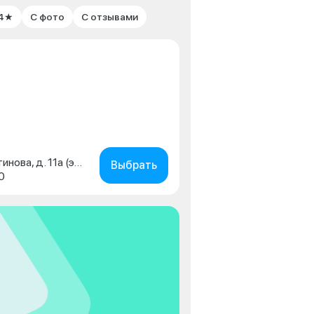
 4★
С фото
С отзывами
г. Москва, улица Константинова, д. 11а (этаж 3)
Выбрать
0