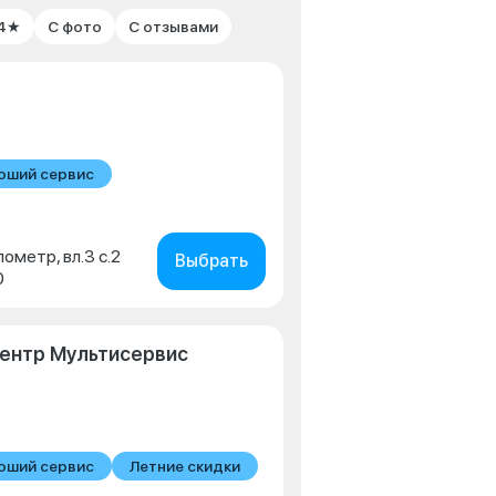
 4★
С фото
С отзывами
оший сервис
лометр, вл.3 с.2
Выбрать
0
ентр Мультисервис
оший сервис
Летние скидки