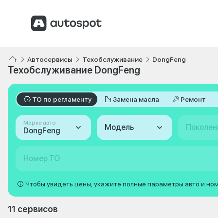
Автосервисы
Техобслуживание
DongFeng
Техобслуживание DongFeng
ТО по регламенту
Замена масла
Ремонт
Марка авто
Модель
Поколен
DongFeng
Номер ТО
Чтобы увидеть цены, укажите полные параметры авто и но
11 сервисов